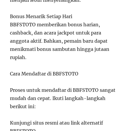
menjadi lebih menyenangkan.
Bonus Menarik Setiap Hari
BBFSTOTO memberikan bonus harian,
cashback, dan acara jackpot untuk para
anggota aktif. Bahkan, pemain baru dapat
menikmati bonus sambutan hingga jutaan
rupiah.
Cara Mendaftar di BBFSTOTO
Proses untuk mendaftar di BBFSTOTO sangat
mudah dan cepat. Ikuti langkah-langkah
berikut ini:
Kunjungi situs resmi atau link alternatif