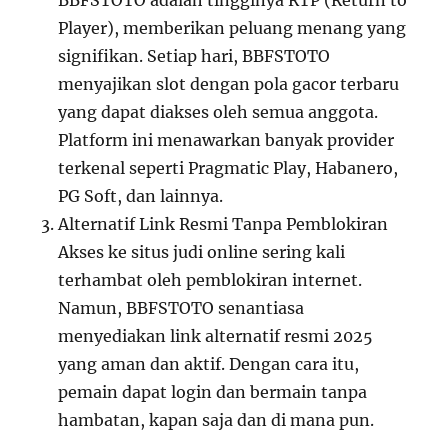
BBFSTOTO adalah tingginya RTP (Return to
Player), memberikan peluang menang yang
signifikan. Setiap hari, BBFSTOTO
menyajikan slot dengan pola gacor terbaru
yang dapat diakses oleh semua anggota.
Platform ini menawarkan banyak provider
terkenal seperti Pragmatic Play, Habanero,
PG Soft, dan lainnya.
Alternatif Link Resmi Tanpa Pemblokiran
Akses ke situs judi online sering kali
terhambat oleh pemblokiran internet.
Namun, BBFSTOTO senantiasa
menyediakan link alternatif resmi 2025
yang aman dan aktif. Dengan cara itu,
pemain dapat login dan bermain tanpa
hambatan, kapan saja dan di mana pun.