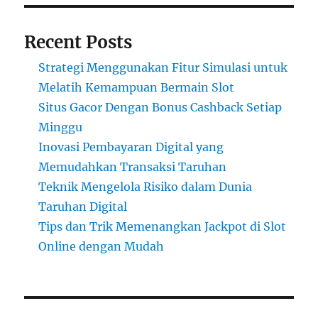
Recent Posts
Strategi Menggunakan Fitur Simulasi untuk
Melatih Kemampuan Bermain Slot
Situs Gacor Dengan Bonus Cashback Setiap
Minggu
Inovasi Pembayaran Digital yang
Memudahkan Transaksi Taruhan
Teknik Mengelola Risiko dalam Dunia
Taruhan Digital
Tips dan Trik Memenangkan Jackpot di Slot
Online dengan Mudah