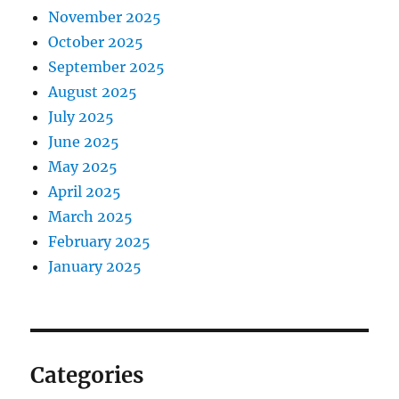
November 2025
October 2025
September 2025
August 2025
July 2025
June 2025
May 2025
April 2025
March 2025
February 2025
January 2025
Categories