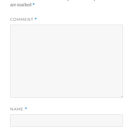
are marked
*
COMMENT
*
NAME
*