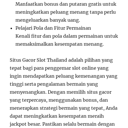
Manfaatkan bonus dan putaran gratis untuk
meningkatkan peluang menang tanpa perlu
mengeluarkan banyak uang.
Pelajari Pola dan Fitur Permainan
Kenali fitur dan pola dalam permainan untuk
memaksimalkan kesempatan menang.
Situs Gacor Slot Thailand adalah pilihan yang
tepat bagi para penggemar slot online yang
ingin mendapatkan peluang kemenangan yang
tinggi serta pengalaman bermain yang
menyenangkan. Dengan memilih situs gacor
yang terpercaya, menggunakan bonus, dan
menerapkan strategi bermain yang tepat, Anda
dapat meningkatkan kesempatan meraih
jackpot besar. Pastikan selalu bermain dengan