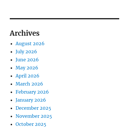
Archives
August 2026
July 2026
June 2026
May 2026
April 2026
March 2026
February 2026
January 2026
December 2025
November 2025
October 2025