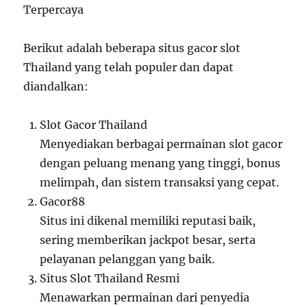
Terpercaya
Berikut adalah beberapa situs gacor slot
Thailand yang telah populer dan dapat
diandalkan:
Slot Gacor Thailand
Menyediakan berbagai permainan slot gacor
dengan peluang menang yang tinggi, bonus
melimpah, dan sistem transaksi yang cepat.
Gacor88
Situs ini dikenal memiliki reputasi baik,
sering memberikan jackpot besar, serta
pelayanan pelanggan yang baik.
Situs Slot Thailand Resmi
Menawarkan permainan dari penyedia