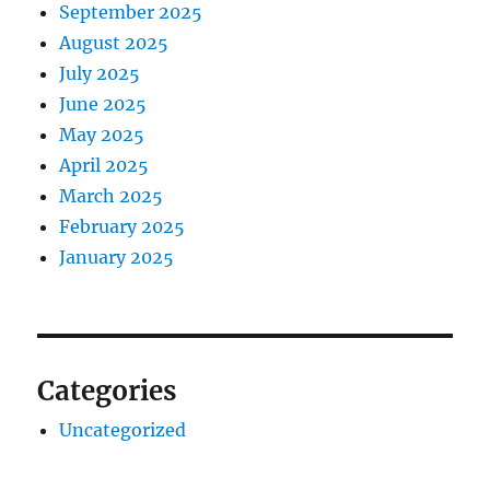
September 2025
August 2025
July 2025
June 2025
May 2025
April 2025
March 2025
February 2025
January 2025
Categories
Uncategorized