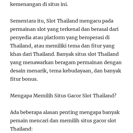
kemenangan di situs ini.
Sementara itu, Slot Thailand mengacu pada
permainan slot yang terkenal dan berasal dari
penyedia atau platform yang beroperasi di
Thailand, atau memiliki tema dan fitur yang
khas dari Thailand. Banyak situs slot Thailand
yang menawarkan beragam permainan dengan
desain menarik, tema kebudayaan, dan banyak
fitur bonus.
Mengapa Memilih Situs Gacor Slot Thailand?
Ada beberapa alasan penting mengapa banyak
pemain mencari dan memilih situs gacor slot
Thailand: