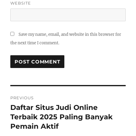
WEBSITE
Save my name, email, and website in this browser for
the next time I comment.
Post
PREVIOUS
navigation
Daftar Situs Judi Online
Previous
post:
Terbaik 2025 Paling Banyak
Pemain Aktif