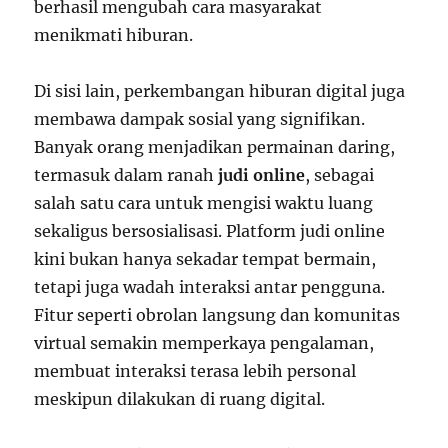
berhasil mengubah cara masyarakat
menikmati hiburan.
Di sisi lain, perkembangan hiburan digital juga
membawa dampak sosial yang signifikan.
Banyak orang menjadikan permainan daring,
termasuk dalam ranah
judi online
, sebagai
salah satu cara untuk mengisi waktu luang
sekaligus bersosialisasi. Platform judi online
kini bukan hanya sekadar tempat bermain,
tetapi juga wadah interaksi antar pengguna.
Fitur seperti obrolan langsung dan komunitas
virtual semakin memperkaya pengalaman,
membuat interaksi terasa lebih personal
meskipun dilakukan di ruang digital.