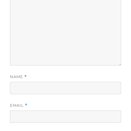
NAME
*
EMAIL
*