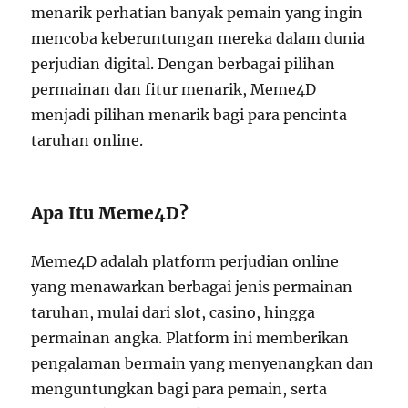
menarik perhatian banyak pemain yang ingin
mencoba keberuntungan mereka dalam dunia
perjudian digital. Dengan berbagai pilihan
permainan dan fitur menarik, Meme4D
menjadi pilihan menarik bagi para pencinta
taruhan online.
Apa Itu Meme4D?
Meme4D adalah platform perjudian online
yang menawarkan berbagai jenis permainan
taruhan, mulai dari slot, casino, hingga
permainan angka. Platform ini memberikan
pengalaman bermain yang menyenangkan dan
menguntungkan bagi para pemain, serta