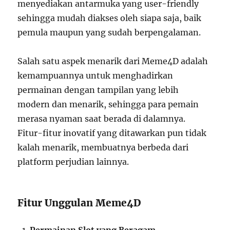
menyediakan antarmuka yang user-friendly
sehingga mudah diakses oleh siapa saja, baik
pemula maupun yang sudah berpengalaman.
Salah satu aspek menarik dari Meme4D adalah
kemampuannya untuk menghadirkan
permainan dengan tampilan yang lebih
modern dan menarik, sehingga para pemain
merasa nyaman saat berada di dalamnya.
Fitur-fitur inovatif yang ditawarkan pun tidak
kalah menarik, membuatnya berbeda dari
platform perjudian lainnya.
Fitur Unggulan Meme4D