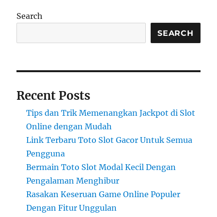
Search
SEARCH
Recent Posts
Tips dan Trik Memenangkan Jackpot di Slot
Online dengan Mudah
Link Terbaru Toto Slot Gacor Untuk Semua
Pengguna
Bermain Toto Slot Modal Kecil Dengan
Pengalaman Menghibur
Rasakan Keseruan Game Online Populer
Dengan Fitur Unggulan