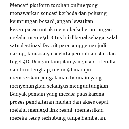
Mencari platform taruhan online yang
menawarkan sensasi berbeda dan peluang
keuntungan besar? Jangan lewatkan
kesempatan untuk mencoba keberuntungan
melalui meme4d. Situs ini dikenal sebagai salah
satu destinasi favorit para penggemar judi
daring, khususnya pecinta permainan slot dan
togel 4D. Dengan tampilan yang user-friendly
dan fitur lengkap, meme4d mampu
memberikan pengalaman bermain yang
menyenangkan sekaligus menguntungkan.
Banyak pemain yang merasa puas karena
proses pendaftaran mudah dan akses cepat
melalui meme4d link resmi, memastikan
mereka tetap terhubung tanpa hambatan.