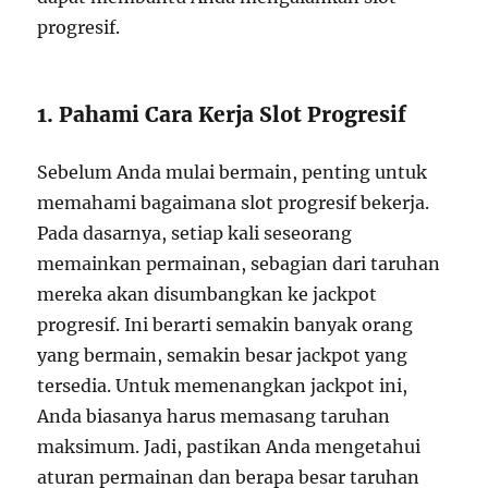
progresif.
1. Pahami Cara Kerja Slot Progresif
Sebelum Anda mulai bermain, penting untuk
memahami bagaimana slot progresif bekerja.
Pada dasarnya, setiap kali seseorang
memainkan permainan, sebagian dari taruhan
mereka akan disumbangkan ke jackpot
progresif. Ini berarti semakin banyak orang
yang bermain, semakin besar jackpot yang
tersedia. Untuk memenangkan jackpot ini,
Anda biasanya harus memasang taruhan
maksimum. Jadi, pastikan Anda mengetahui
aturan permainan dan berapa besar taruhan