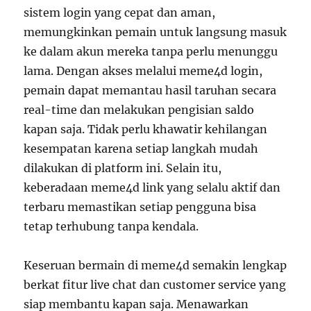
sistem login yang cepat dan aman,
memungkinkan pemain untuk langsung masuk
ke dalam akun mereka tanpa perlu menunggu
lama. Dengan akses melalui meme4d login,
pemain dapat memantau hasil taruhan secara
real-time dan melakukan pengisian saldo
kapan saja. Tidak perlu khawatir kehilangan
kesempatan karena setiap langkah mudah
dilakukan di platform ini. Selain itu,
keberadaan meme4d link yang selalu aktif dan
terbaru memastikan setiap pengguna bisa
tetap terhubung tanpa kendala.
Keseruan bermain di meme4d semakin lengkap
berkat fitur live chat dan customer service yang
siap membantu kapan saja. Menawarkan