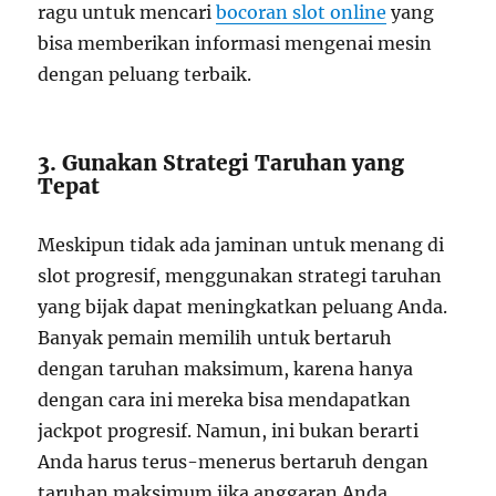
ragu untuk mencari
bocoran slot online
yang
bisa memberikan informasi mengenai mesin
dengan peluang terbaik.
3. Gunakan Strategi Taruhan yang
Tepat
Meskipun tidak ada jaminan untuk menang di
slot progresif, menggunakan strategi taruhan
yang bijak dapat meningkatkan peluang Anda.
Banyak pemain memilih untuk bertaruh
dengan taruhan maksimum, karena hanya
dengan cara ini mereka bisa mendapatkan
jackpot progresif. Namun, ini bukan berarti
Anda harus terus-menerus bertaruh dengan
taruhan maksimum jika anggaran Anda