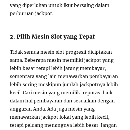
yang diperlukan untuk ikut bersaing dalam
perburuan jackpot.
2. Pilih Mesin Slot yang Tepat
Tidak semua mesin slot progresif diciptakan
sama. Beberapa mesin memiliki jackpot yang
lebih besar tetapi lebih jarang membayar,
sementara yang lain menawarkan pembayaran
lebih sering meskipun jumlah jackpotnya lebih
kecil. Cari mesin yang memiliki reputasi baik
dalam hal pembayaran dan sesuaikan dengan
anggaran Anda. Ada juga mesin yang
menawarkan jackpot lokal yang lebih kecil,
tetapi peluang menangnya lebih besar. Jangan