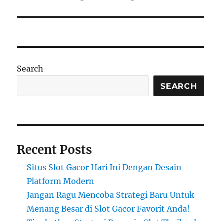
Search
SEARCH
Recent Posts
Situs Slot Gacor Hari Ini Dengan Desain
Platform Modern
Jangan Ragu Mencoba Strategi Baru Untuk
Menang Besar di Slot Gacor Favorit Anda!