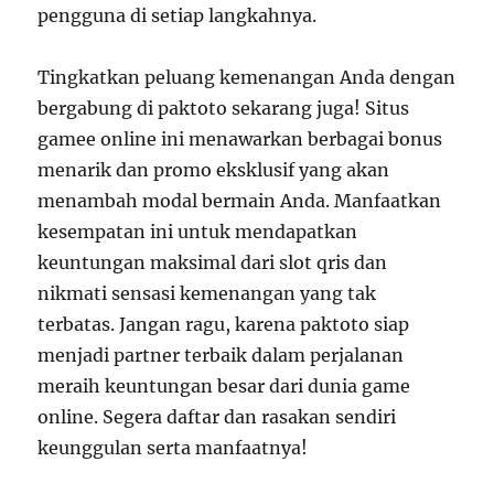
pengguna di setiap langkahnya.
Tingkatkan peluang kemenangan Anda dengan
bergabung di paktoto sekarang juga! Situs
gamee online ini menawarkan berbagai bonus
menarik dan promo eksklusif yang akan
menambah modal bermain Anda. Manfaatkan
kesempatan ini untuk mendapatkan
keuntungan maksimal dari slot qris dan
nikmati sensasi kemenangan yang tak
terbatas. Jangan ragu, karena paktoto siap
menjadi partner terbaik dalam perjalanan
meraih keuntungan besar dari dunia game
online. Segera daftar dan rasakan sendiri
keunggulan serta manfaatnya!