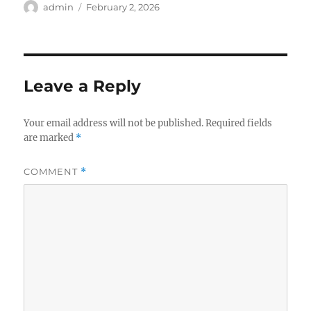
Author
Posted
admin
February 2, 2026
on
Leave a Reply
Your email address will not be published.
Required fields
are marked
*
COMMENT
*