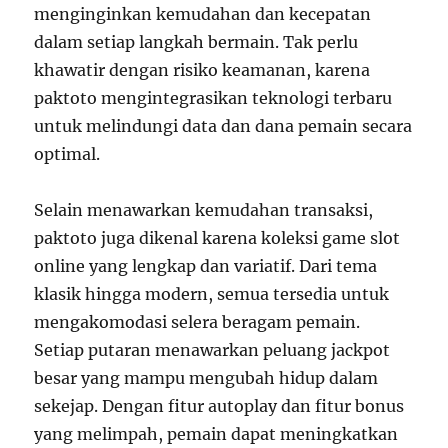
menginginkan kemudahan dan kecepatan
dalam setiap langkah bermain. Tak perlu
khawatir dengan risiko keamanan, karena
paktoto mengintegrasikan teknologi terbaru
untuk melindungi data dan dana pemain secara
optimal.
Selain menawarkan kemudahan transaksi,
paktoto juga dikenal karena koleksi game slot
online yang lengkap dan variatif. Dari tema
klasik hingga modern, semua tersedia untuk
mengakomodasi selera beragam pemain.
Setiap putaran menawarkan peluang jackpot
besar yang mampu mengubah hidup dalam
sekejap. Dengan fitur autoplay dan fitur bonus
yang melimpah, pemain dapat meningkatkan