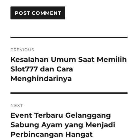
Post
PREVIOUS
navigation
Kesalahan Umum Saat Memilih
Previous
post:
Slot777 dan Cara
Menghindarinya
NEXT
Event Terbaru Gelanggang
Next
post:
Sabung Ayam yang Menjadi
Perbincangan Hangat