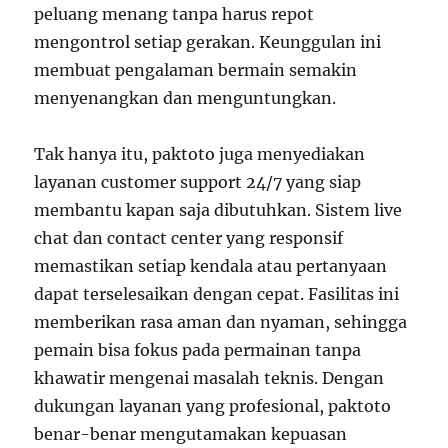
peluang menang tanpa harus repot
mengontrol setiap gerakan. Keunggulan ini
membuat pengalaman bermain semakin
menyenangkan dan menguntungkan.
Tak hanya itu, paktoto juga menyediakan
layanan customer support 24/7 yang siap
membantu kapan saja dibutuhkan. Sistem live
chat dan contact center yang responsif
memastikan setiap kendala atau pertanyaan
dapat terselesaikan dengan cepat. Fasilitas ini
memberikan rasa aman dan nyaman, sehingga
pemain bisa fokus pada permainan tanpa
khawatir mengenai masalah teknis. Dengan
dukungan layanan yang profesional, paktoto
benar-benar mengutamakan kepuasan