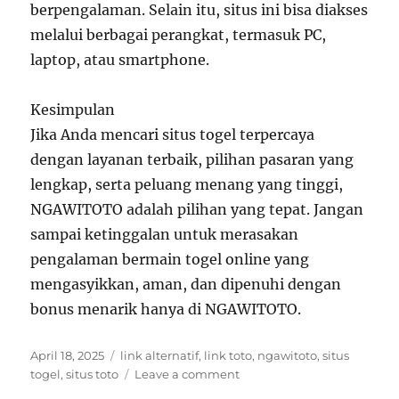
berpengalaman. Selain itu, situs ini bisa diakses
melalui berbagai perangkat, termasuk PC,
laptop, atau smartphone.
Kesimpulan
Jika Anda mencari situs togel terpercaya
dengan layanan terbaik, pilihan pasaran yang
lengkap, serta peluang menang yang tinggi,
NGAWITOTO adalah pilihan yang tepat. Jangan
sampai ketinggalan untuk merasakan
pengalaman bermain togel online yang
mengasyikkan, aman, dan dipenuhi dengan
bonus menarik hanya di NGAWITOTO.
Posted
Tags
April 18, 2025
link alternatif
,
link toto
,
ngawitoto
,
situs
on
on
togel
,
situs toto
Leave a comment
Main