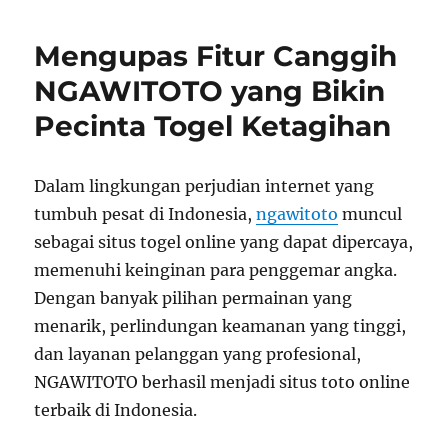
Togel
Lebih
Mengupas Fitur Canggih
Cerdas:
Panduan
NGAWITOTO yang Bikin
&
Pecinta Togel Ketagihan
Tips
Eksklusif
dari
NGAWITOTO
Dalam lingkungan perjudian internet yang
tumbuh pesat di Indonesia,
ngawitoto
muncul
sebagai situs togel online yang dapat dipercaya,
memenuhi keinginan para penggemar angka.
Dengan banyak pilihan permainan yang
menarik, perlindungan keamanan yang tinggi,
dan layanan pelanggan yang profesional,
NGAWITOTO berhasil menjadi situs toto online
terbaik di Indonesia.