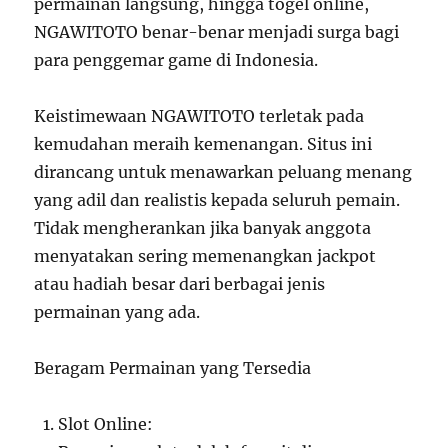
permainan langsung, hingga togel online,
NGAWITOTO benar-benar menjadi surga bagi
para penggemar game di Indonesia.
Keistimewaan NGAWITOTO terletak pada
kemudahan meraih kemenangan. Situs ini
dirancang untuk menawarkan peluang menang
yang adil dan realistis kepada seluruh pemain.
Tidak mengherankan jika banyak anggota
menyatakan sering memenangkan jackpot
atau hadiah besar dari berbagai jenis
permainan yang ada.
Beragam Permainan yang Tersedia
Slot Online: