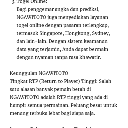
Togel Online:
Bagi penggemar angka dan prediksi,
NGAWITOTO juga menyediakan layanan
togel online dengan pasaran terlengkap,
termasuk Singapore, Hongkong, Sydney,
dan lain-lain. Dengan sistem keamanan
data yang terjamin, Anda dapat bermain
dengan nyaman tanpa rasa khawatir.
Keunggulan NGAWITOTO
Tingkat RTP (Return to Player) Tinggi: Salah
satu alasan banyak pemain betah di
NGAWITOTO adalah RTP tinggi yang ada di
hampir semua permainan. Peluang besar untuk
menang terbuka lebar bagi siapa saja.