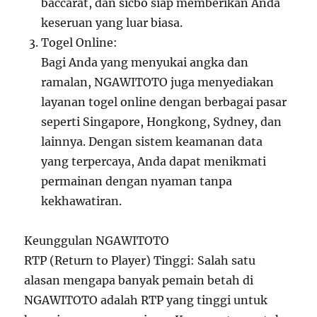
baccarat, dan sicbo siap memberikan Anda
keseruan yang luar biasa.
Togel Online:
Bagi Anda yang menyukai angka dan
ramalan, NGAWITOTO juga menyediakan
layanan togel online dengan berbagai pasar
seperti Singapore, Hongkong, Sydney, dan
lainnya. Dengan sistem keamanan data
yang terpercaya, Anda dapat menikmati
permainan dengan nyaman tanpa
kekhawatiran.
Keunggulan NGAWITOTO
RTP (Return to Player) Tinggi: Salah satu
alasan mengapa banyak pemain betah di
NGAWITOTO adalah RTP yang tinggi untuk