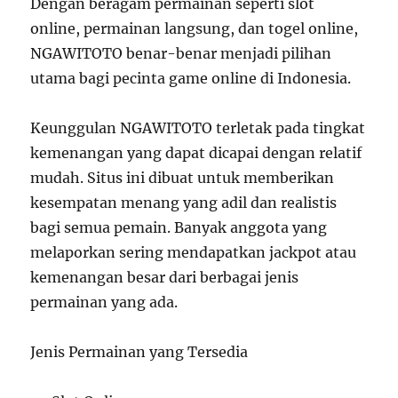
Dengan beragam permainan seperti slot
online, permainan langsung, dan togel online,
NGAWITOTO benar-benar menjadi pilihan
utama bagi pecinta game online di Indonesia.
Keunggulan NGAWITOTO terletak pada tingkat
kemenangan yang dapat dicapai dengan relatif
mudah. Situs ini dibuat untuk memberikan
kesempatan menang yang adil dan realistis
bagi semua pemain. Banyak anggota yang
melaporkan sering mendapatkan jackpot atau
kemenangan besar dari berbagai jenis
permainan yang ada.
Jenis Permainan yang Tersedia