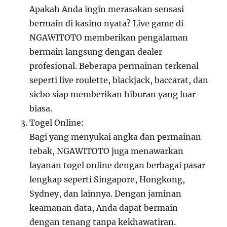
Apakah Anda ingin merasakan sensasi
bermain di kasino nyata? Live game di
NGAWITOTO memberikan pengalaman
bermain langsung dengan dealer
profesional. Beberapa permainan terkenal
seperti live roulette, blackjack, baccarat, dan
sicbo siap memberikan hiburan yang luar
biasa.
Togel Online:
Bagi yang menyukai angka dan permainan
tebak, NGAWITOTO juga menawarkan
layanan togel online dengan berbagai pasar
lengkap seperti Singapore, Hongkong,
Sydney, dan lainnya. Dengan jaminan
keamanan data, Anda dapat bermain
dengan tenang tanpa kekhawatiran.