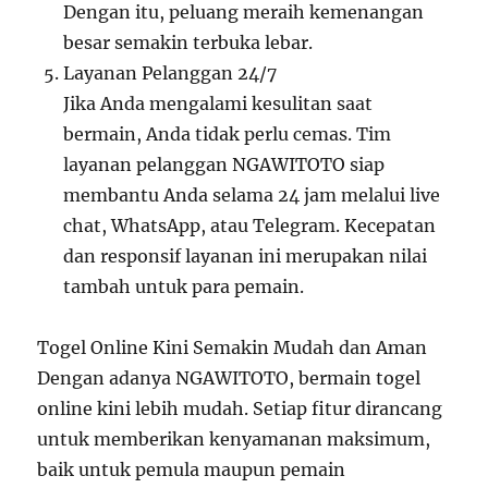
Dengan itu, peluang meraih kemenangan
besar semakin terbuka lebar.
Layanan Pelanggan 24/7
Jika Anda mengalami kesulitan saat
bermain, Anda tidak perlu cemas. Tim
layanan pelanggan NGAWITOTO siap
membantu Anda selama 24 jam melalui live
chat, WhatsApp, atau Telegram. Kecepatan
dan responsif layanan ini merupakan nilai
tambah untuk para pemain.
Togel Online Kini Semakin Mudah dan Aman
Dengan adanya NGAWITOTO, bermain togel
online kini lebih mudah. Setiap fitur dirancang
untuk memberikan kenyamanan maksimum,
baik untuk pemula maupun pemain