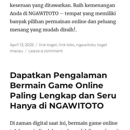
keseruan yang ditawarkan. Raih kemenangan
Anda di NGAWITOTO – tempat yang memiliki
banyak pilihan permainan online dan peluang
menang yang mudah diraih!.
Posted
Tags
April 13, 2025
link togel
,
link toto
,
ngawitoto
,
togel
on
on
macau
Leave a comment
Slot,
Live
Game,
Dapatkan Pengalaman
dan
Togel
Bermain Game Online
dalam
Paling Lengkap dan Seru
Satu
Tempat?
Hanya di NGAWITOTO
NGAWITOTO
Pilihannya!
Di zaman digital saat ini, bermain game online