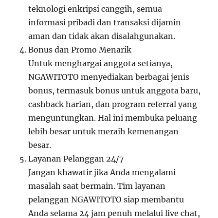
teknologi enkripsi canggih, semua
informasi pribadi dan transaksi dijamin
aman dan tidak akan disalahgunakan.
Bonus dan Promo Menarik
Untuk menghargai anggota setianya,
NGAWITOTO menyediakan berbagai jenis
bonus, termasuk bonus untuk anggota baru,
cashback harian, dan program referral yang
menguntungkan. Hal ini membuka peluang
lebih besar untuk meraih kemenangan
besar.
Layanan Pelanggan 24/7
Jangan khawatir jika Anda mengalami
masalah saat bermain. Tim layanan
pelanggan NGAWITOTO siap membantu
Anda selama 24 jam penuh melalui live chat,