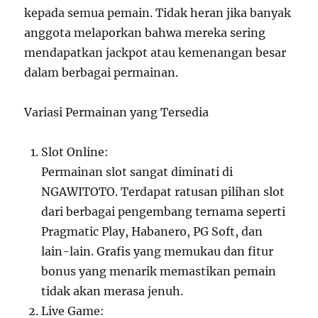
kepada semua pemain. Tidak heran jika banyak
anggota melaporkan bahwa mereka sering
mendapatkan jackpot atau kemenangan besar
dalam berbagai permainan.
Variasi Permainan yang Tersedia
Slot Online:
Permainan slot sangat diminati di
NGAWITOTO. Terdapat ratusan pilihan slot
dari berbagai pengembang ternama seperti
Pragmatic Play, Habanero, PG Soft, dan
lain-lain. Grafis yang memukau dan fitur
bonus yang menarik memastikan pemain
tidak akan merasa jenuh.
Live Game: