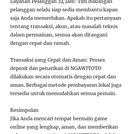
Layanan Pelanggan 24 Jam: Tim dukungan
pelanggan selalu siap sedia membantu kapan
saja Anda memerlukan. Apakah itu pertanyaan
tentang transaksi, akun, atau masalah teknis
dalam permainan, semua akan ditangani
dengan cepat dan ramah.
Transaksi yang Cepat dan Aman: Proses
deposit dan penarikan di NGAWITOTO
dilakukan secara otomatis dengan cepat dan
aman. Berbagai metode pembayaran lokal juga
tersedia untuk memudahkan semua pemain.
Kesimpulan
Jika Anda mencari tempat bermain game
online yang lengkap, aman, dan memberikan