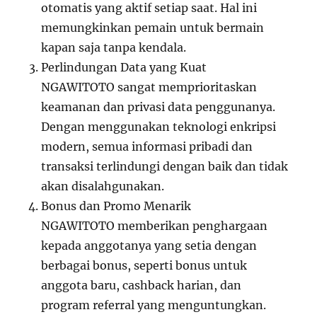
otomatis yang aktif setiap saat. Hal ini
memungkinkan pemain untuk bermain
kapan saja tanpa kendala.
Perlindungan Data yang Kuat
NGAWITOTO sangat memprioritaskan
keamanan dan privasi data penggunanya.
Dengan menggunakan teknologi enkripsi
modern, semua informasi pribadi dan
transaksi terlindungi dengan baik dan tidak
akan disalahgunakan.
Bonus dan Promo Menarik
NGAWITOTO memberikan penghargaan
kepada anggotanya yang setia dengan
berbagai bonus, seperti bonus untuk
anggota baru, cashback harian, dan
program referral yang menguntungkan.