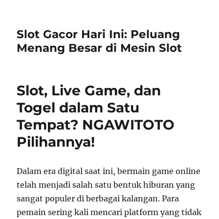
Slot Gacor Hari Ini: Peluang
Menang Besar di Mesin Slot
Slot, Live Game, dan
Togel dalam Satu
Tempat? NGAWITOTO
Pilihannya!
Dalam era digital saat ini, bermain game online
telah menjadi salah satu bentuk hiburan yang
sangat populer di berbagai kalangan. Para
pemain sering kali mencari platform yang tidak