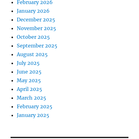
February 2026
January 2026
December 2025
November 2025
October 2025
September 2025
August 2025
July 2025
June 2025
May 2025
April 2025
March 2025
February 2025
January 2025