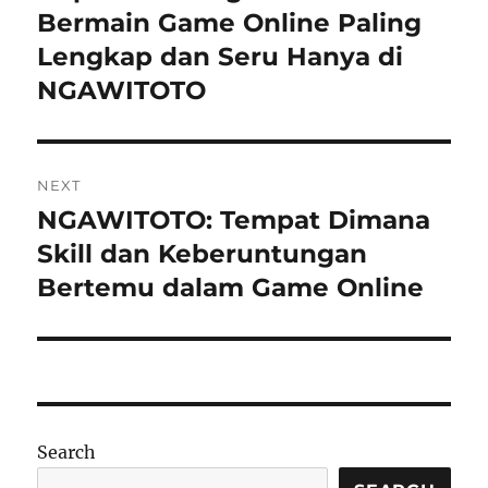
post:
Bermain Game Online Paling
Lengkap dan Seru Hanya di
NGAWITOTO
NEXT
NGAWITOTO: Tempat Dimana
Next
post:
Skill dan Keberuntungan
Bertemu dalam Game Online
Search