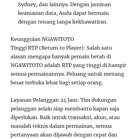
Sydney, dan lainnya. Dengan jaminan
keamanan data, Anda dapat bermain
dengan tenang tanpa kekhawatiran.
Keunggulan NGAWITOTO
Tinggi RTP (Return to Player): Salah satu
alasan mengapa banyak pemain betah di
NGAWITOTO adalah RTP yang tinggi di hampir
semua permainannya. Peluang untuk menang
besar terbuka lebar bagi setiap orang.
Layanan Pelanggan 24 Jam: Tim dukungan
pelanggan selalu siap membantu kapan saja
diperlukan. Baik untuk transaksi, akun, atau
masalah teknis dalam permainan, semua
pertanyaan akan dijawab dengan cepat dan