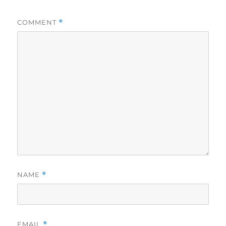
COMMENT
*
NAME
*
EMAIL
*