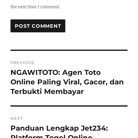
the next time I comment.
Post
PREVIOUS
navigation
NGAWITOTO: Agen Toto
Previous
post:
Online Paling Viral, Gacor, dan
Terbukti Membayar
NEXT
Panduan Lengkap Jet234:
Next
post:
Platform Togel Online