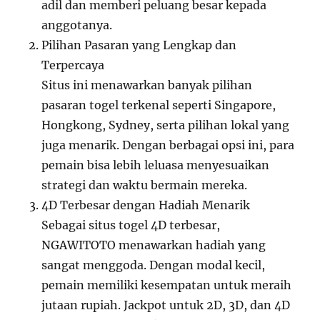
adil dan memberi peluang besar kepada
anggotanya.
Pilihan Pasaran yang Lengkap dan
Terpercaya
Situs ini menawarkan banyak pilihan
pasaran togel terkenal seperti Singapore,
Hongkong, Sydney, serta pilihan lokal yang
juga menarik. Dengan berbagai opsi ini, para
pemain bisa lebih leluasa menyesuaikan
strategi dan waktu bermain mereka.
4D Terbesar dengan Hadiah Menarik
Sebagai situs togel 4D terbesar,
NGAWITOTO menawarkan hadiah yang
sangat menggoda. Dengan modal kecil,
pemain memiliki kesempatan untuk meraih
jutaan rupiah. Jackpot untuk 2D, 3D, dan 4D