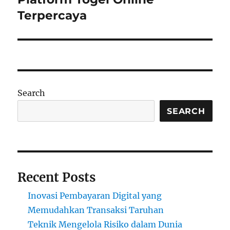
Terpercaya
Search
SEARCH
Recent Posts
Inovasi Pembayaran Digital yang
Memudahkan Transaksi Taruhan
Teknik Mengelola Risiko dalam Dunia