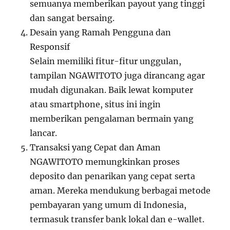
semuanya memberikan payout yang tinggi
dan sangat bersaing.
Desain yang Ramah Pengguna dan
Responsif
Selain memiliki fitur-fitur unggulan,
tampilan NGAWITOTO juga dirancang agar
mudah digunakan. Baik lewat komputer
atau smartphone, situs ini ingin
memberikan pengalaman bermain yang
lancar.
Transaksi yang Cepat dan Aman
NGAWITOTO memungkinkan proses
deposito dan penarikan yang cepat serta
aman. Mereka mendukung berbagai metode
pembayaran yang umum di Indonesia,
termasuk transfer bank lokal dan e-wallet.