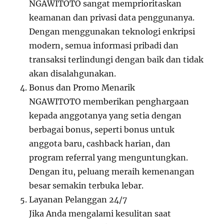
NGAWITOTO sangat memprioritaskan
keamanan dan privasi data penggunanya.
Dengan menggunakan teknologi enkripsi
modern, semua informasi pribadi dan
transaksi terlindungi dengan baik dan tidak
akan disalahgunakan.
Bonus dan Promo Menarik
NGAWITOTO memberikan penghargaan
kepada anggotanya yang setia dengan
berbagai bonus, seperti bonus untuk
anggota baru, cashback harian, dan
program referral yang menguntungkan.
Dengan itu, peluang meraih kemenangan
besar semakin terbuka lebar.
Layanan Pelanggan 24/7
Jika Anda mengalami kesulitan saat