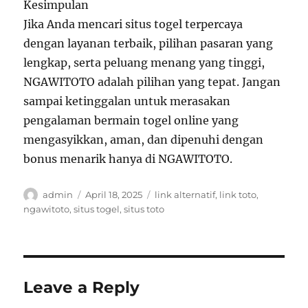
Kesimpulan
Jika Anda mencari situs togel terpercaya
dengan layanan terbaik, pilihan pasaran yang
lengkap, serta peluang menang yang tinggi,
NGAWITOTO adalah pilihan yang tepat. Jangan
sampai ketinggalan untuk merasakan
pengalaman bermain togel online yang
mengasyikkan, aman, dan dipenuhi dengan
bonus menarik hanya di NGAWITOTO.
Author
Posted
Tags
admin
April 18, 2025
link alternatif
,
link toto
,
on
ngawitoto
,
situs togel
,
situs toto
Leave a Reply