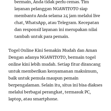
bermain, Anda tidak perlu cemas. Tim
layanan pelanggan NGAWITOTO siap
membantu Anda selama 24 jam melalui live
chat, WhatsApp, atau Telegram. Kecepatan
dan responsif layanan ini merupakan nilai
tambah untuk para pemain.
Togel Online Kini Semakin Mudah dan Aman
Dengan adanya NGAWITOTO, bermain togel
online kini lebih mudah. Setiap fitur dirancang
untuk memberikan kenyamanan maksimum,
baik untuk pemula maupun pemain
berpengalaman. Selain itu, situs ini bisa diakses
melalui berbagai perangkat, termasuk PC,
laptop, atau smartphone.