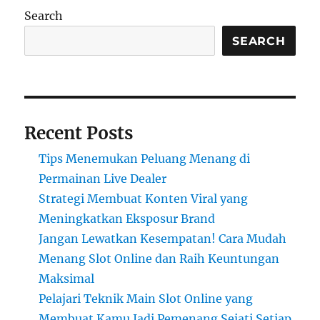
Perjudian
Search
Modern
SEARCH
Recent Posts
Tips Menemukan Peluang Menang di
Permainan Live Dealer
Strategi Membuat Konten Viral yang
Meningkatkan Eksposur Brand
Jangan Lewatkan Kesempatan! Cara Mudah
Menang Slot Online dan Raih Keuntungan
Maksimal
Pelajari Teknik Main Slot Online yang
Membuat Kamu Jadi Pemenang Sejati Setiap