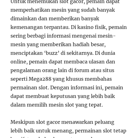
Untuk menemukan slot gacor, pemain dapat
memperhatikan mesin yang sudah banyak
dimainkan dan memberikan banyak
kemenangan terpantau. Di kasino fisik, pemain
sering berbagi informasi mengenai mesin-
mesin yang memberikan hadiah besar,
menciptakan ‘buzz’ di sekitarnya. Di dunia
online, pemain dapat membaca ulasan dan
pengalaman orang lain di forum atau situs
seperti Mega288 yang khusus membahas
permainan slot. Dengan informasi ini, pemain
dapat membuat keputusan yang lebih baik
dalam memilih mesin slot yang tepat.
Meskipun slot gacor menawarkan peluang
lebih baik untuk menang, permainan slot tetap