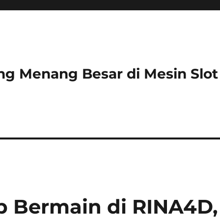
uang Menang Besar di Mesin Slot
 Bermain di RINA4D,