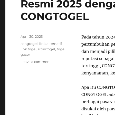
Resmi 2025 denga
CONGTOGEL
Posted
April 30, 2025
Pada tahun 2025
on
Tags
congtogel
,
link alternatif
,
pertumbuhan pes
link togel
,
situs togel
,
togel
dan menjadi pil
gacor
reputasi sebaga
on
Leave a comment
tertinggi, CONG
Pilihan
Utama
kenyamanan, ke
Pecinta
Toto
Apa Itu CONGT
Jakarta
Resmi
CONGTOGEL adal
2025
berbagai pasara
dengan
disukai oleh para
Bayaran