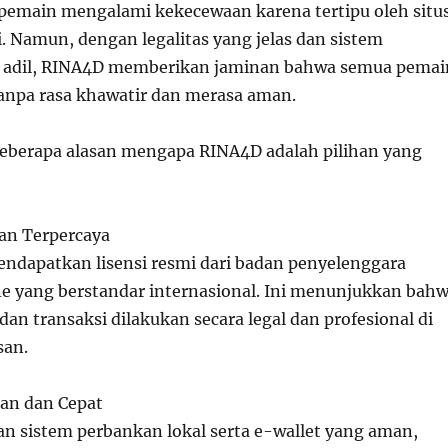
 pemain mengalami kekecewaan karena tertipu oleh situ
. Namun, dengan legalitas yang jelas dan sistem
 adil, RINA4D memberikan jaminan bahwa semua pemai
anpa rasa khawatir dan merasa aman.
beberapa alasan mengapa RINA4D adalah pilihan yang
an Terpercaya
ndapatkan lisensi resmi dari badan penyelenggara
e yang berstandar internasional. Ini menunjukkan bah
an transaksi dilakukan secara legal dan profesional di
an.
an dan Cepat
 sistem perbankan lokal serta e-wallet yang aman,