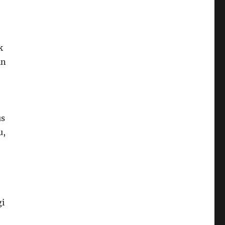
k
in
us
u,
gi