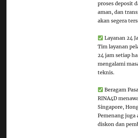
proses deposit 
aman, dan trans
akan segera ter
Layanan 24 J
Tim layanan pe
24 jam setiap h
mengalami masa
teknis.
Beragam Pasa
RINA4D menawark
Singapore, Hong
Pemenang juga 
diskon dan pemb