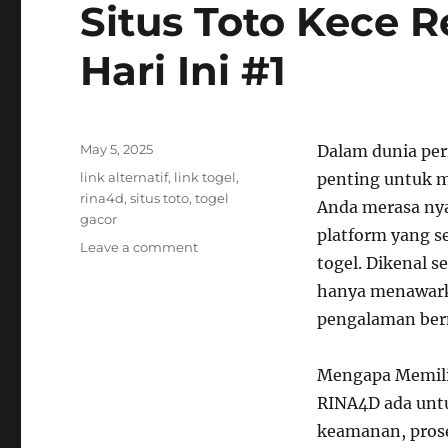
Situs Toto Kece 
Hari Ini #1
Posted
May 5, 2025
Dalam dunia per
on
Tags
link alternatif
,
link togel
,
penting untuk m
rina4d
,
situs toto
,
togel
Anda merasa ny
gacor
platform yang s
on
Leave a comment
togel. Dikenal s
Panduan
Lengkap
hanya menawark
Bermain
pengalaman ber
di
RINA4D,
Situs
Mengapa Memil
Toto
RINA4D ada unt
Kece
keamanan, prose
Resmi