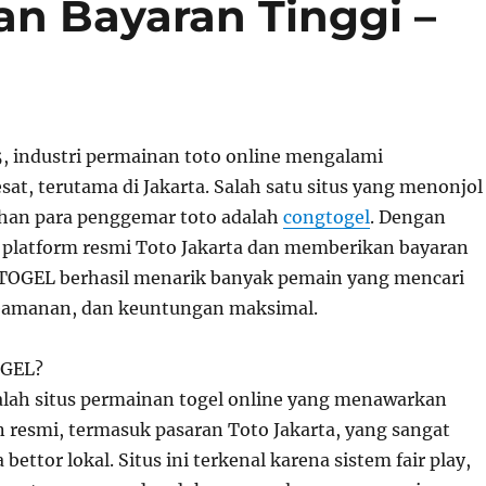
n Bayaran Tinggi –
, industri permainan toto online mengalami
at, terutama di Jakarta. Salah satu situs yang menonjol
ihan para penggemar toto adalah
congtogel
. Dengan
i platform resmi Toto Jakarta dan memberikan bayaran
TOGEL berhasil menarik banyak pemain yang mencari
amanan, dan keuntungan maksimal.
OGEL?
ah situs permainan togel online yang menawarkan
n resmi, termasuk pasaran Toto Jakarta, yang sangat
 bettor lokal. Situs ini terkenal karena sistem fair play,