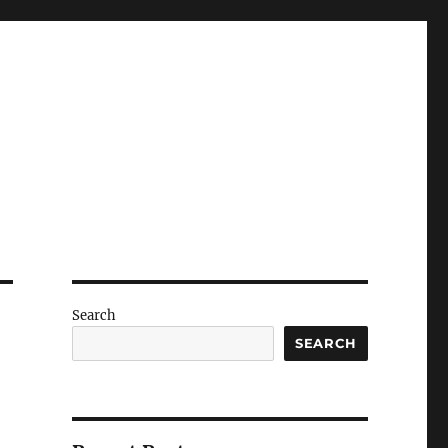
Search
SEARCH