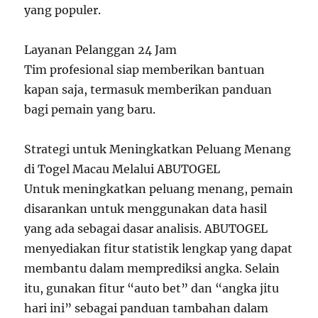
yang populer.
Layanan Pelanggan 24 Jam
Tim profesional siap memberikan bantuan
kapan saja, termasuk memberikan panduan
bagi pemain yang baru.
Strategi untuk Meningkatkan Peluang Menang
di Togel Macau Melalui ABUTOGEL
Untuk meningkatkan peluang menang, pemain
disarankan untuk menggunakan data hasil
yang ada sebagai dasar analisis. ABUTOGEL
menyediakan fitur statistik lengkap yang dapat
membantu dalam memprediksi angka. Selain
itu, gunakan fitur “auto bet” dan “angka jitu
hari ini” sebagai panduan tambahan dalam