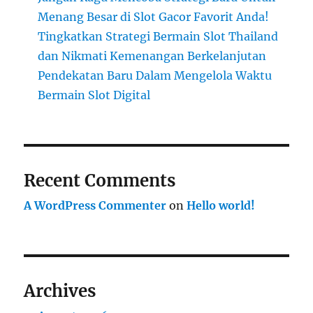
Menang Besar di Slot Gacor Favorit Anda!
Tingkatkan Strategi Bermain Slot Thailand
dan Nikmati Kemenangan Berkelanjutan
Pendekatan Baru Dalam Mengelola Waktu
Bermain Slot Digital
Recent Comments
A WordPress Commenter
on
Hello world!
Archives