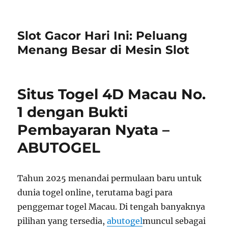
Slot Gacor Hari Ini: Peluang
Menang Besar di Mesin Slot
Situs Togel 4D Macau No.
1 dengan Bukti
Pembayaran Nyata –
ABUTOGEL
Tahun 2025 menandai permulaan baru untuk
dunia togel online, terutama bagi para
penggemar togel Macau. Di tengah banyaknya
pilihan yang tersedia,
abutogel
muncul sebagai