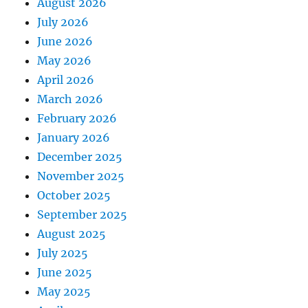
August 2026
July 2026
June 2026
May 2026
April 2026
March 2026
February 2026
January 2026
December 2025
November 2025
October 2025
September 2025
August 2025
July 2025
June 2025
May 2025