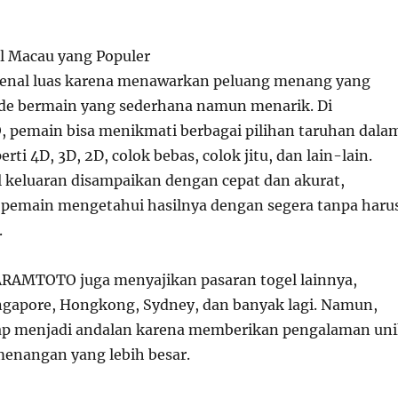
l Macau yang Populer
kenal luas karena menawarkan peluang menang yang
de bermain yang sederhana namun menarik. Di
emain bisa menikmati berbagai pilihan taruhan dala
rti 4D, 3D, 2D, colok bebas, colok jitu, dan lain-lain.
il keluaran disampaikan dengan cepat dan akurat,
emain mengetahui hasilnya dengan segera tanpa haru
.
ARAMTOTO juga menyajikan pasaran togel lainnya,
ingapore, Hongkong, Sydney, dan banyak lagi. Namun,
tap menjadi andalan karena memberikan pengalaman un
enangan yang lebih besar.