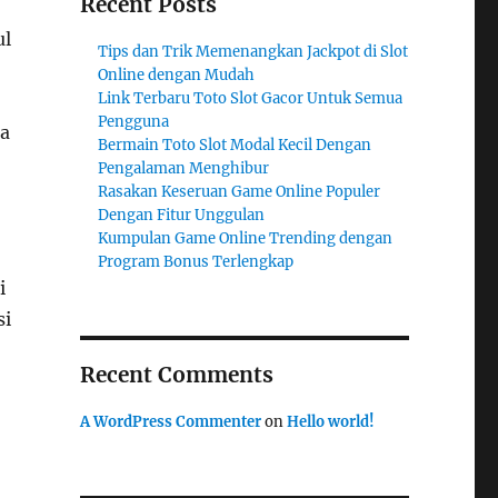
Recent Posts
l
Tips dan Trik Memenangkan Jackpot di Slot
Online dengan Mudah
Link Terbaru Toto Slot Gacor Untuk Semua
Pengguna
ra
Bermain Toto Slot Modal Kecil Dengan
Pengalaman Menghibur
Rasakan Keseruan Game Online Populer
Dengan Fitur Unggulan
Kumpulan Game Online Trending dengan
Program Bonus Terlengkap
i
si
Recent Comments
A WordPress Commenter
on
Hello world!