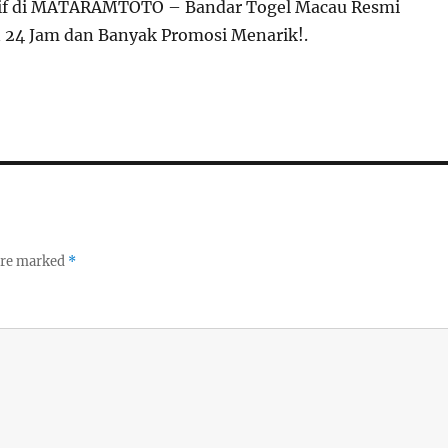
sif di MATARAMTOTO – Bandar Togel Macau Resmi
 24 Jam dan Banyak Promosi Menarik!.
 are marked
*