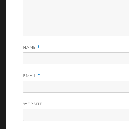
NAME
*
EMAIL
*
WEBSITE