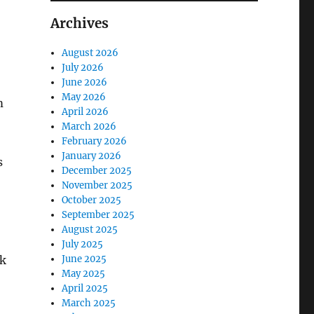
Archives
August 2026
July 2026
June 2026
May 2026
m
April 2026
March 2026
February 2026
January 2026
s
December 2025
November 2025
October 2025
September 2025
August 2025
July 2025
ik
June 2025
May 2025
April 2025
March 2025