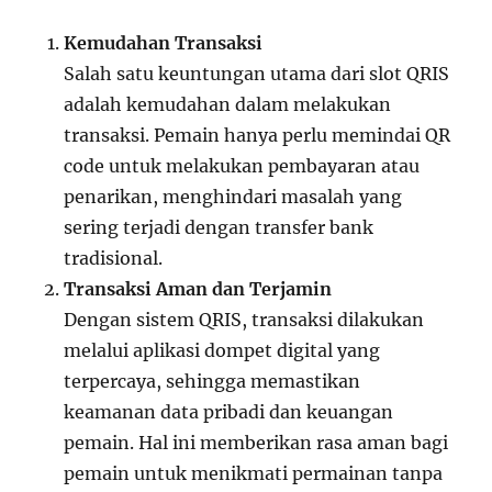
Kemudahan Transaksi
Salah satu keuntungan utama dari slot QRIS
adalah kemudahan dalam melakukan
transaksi. Pemain hanya perlu memindai QR
code untuk melakukan pembayaran atau
penarikan, menghindari masalah yang
sering terjadi dengan transfer bank
tradisional.
Transaksi Aman dan Terjamin
Dengan sistem QRIS, transaksi dilakukan
melalui aplikasi dompet digital yang
terpercaya, sehingga memastikan
keamanan data pribadi dan keuangan
pemain. Hal ini memberikan rasa aman bagi
pemain untuk menikmati permainan tanpa