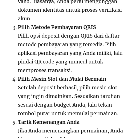
valid. Biasanya, Anda perlu mengunggah
dokumen identitas untuk proses verifikasi
akun.
Pilih Metode Pembayaran QRIS
Pilih opsi deposit dengan QRIS dari daftar
metode pembayaran yang tersedia. Pilih
aplikasi pembayaran yang Anda miliki, lalu
pindai QR code yang muncul untuk
memproses transaksi.
Pilih Mesin Slot dan Mulai Bermain
Setelah deposit berhasil, pilih mesin slot
yang ingin dimainkan. Sesuaikan taruhan
sesuai dengan budget Anda, lalu tekan
tombol putar untuk memulai permainan.
Tarik Kemenangan Anda
Jika Anda memenangkan permainan, Anda