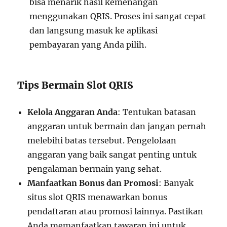
bisa menarik hasil kemenangan
menggunakan QRIS. Proses ini sangat cepat
dan langsung masuk ke aplikasi
pembayaran yang Anda pilih.
Tips Bermain Slot QRIS
Kelola Anggaran Anda
: Tentukan batasan
anggaran untuk bermain dan jangan pernah
melebihi batas tersebut. Pengelolaan
anggaran yang baik sangat penting untuk
pengalaman bermain yang sehat.
Manfaatkan Bonus dan Promosi
: Banyak
situs slot QRIS menawarkan bonus
pendaftaran atau promosi lainnya. Pastikan
Anda memanfaatkan tawaran ini untuk