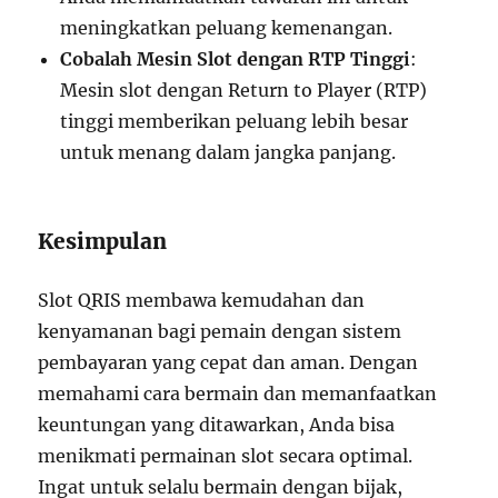
meningkatkan peluang kemenangan.
Cobalah Mesin Slot dengan RTP Tinggi
:
Mesin slot dengan Return to Player (RTP)
tinggi memberikan peluang lebih besar
untuk menang dalam jangka panjang.
Kesimpulan
Slot QRIS membawa kemudahan dan
kenyamanan bagi pemain dengan sistem
pembayaran yang cepat dan aman. Dengan
memahami cara bermain dan memanfaatkan
keuntungan yang ditawarkan, Anda bisa
menikmati permainan slot secara optimal.
Ingat untuk selalu bermain dengan bijak,