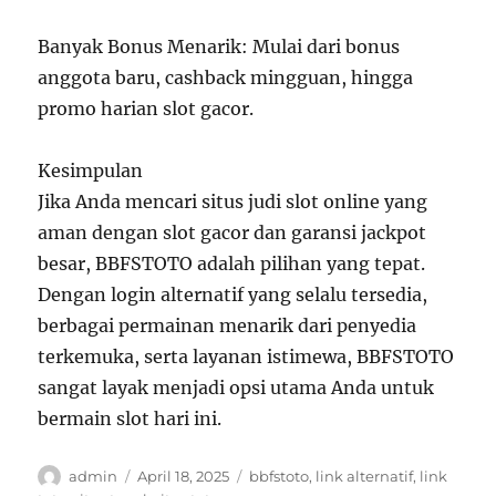
Banyak Bonus Menarik: Mulai dari bonus
anggota baru, cashback mingguan, hingga
promo harian slot gacor.
Kesimpulan
Jika Anda mencari situs judi slot online yang
aman dengan slot gacor dan garansi jackpot
besar, BBFSTOTO adalah pilihan yang tepat.
Dengan login alternatif yang selalu tersedia,
berbagai permainan menarik dari penyedia
terkemuka, serta layanan istimewa, BBFSTOTO
sangat layak menjadi opsi utama Anda untuk
bermain slot hari ini.
Author
Posted
Tags
admin
April 18, 2025
bbfstoto
,
link alternatif
,
link