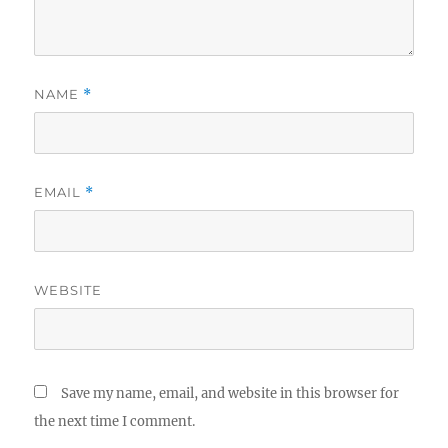
NAME
*
EMAIL
*
WEBSITE
Save my name, email, and website in this browser for
the next time I comment.