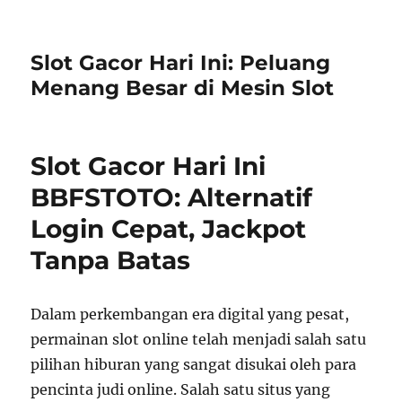
Slot Gacor Hari Ini: Peluang
Menang Besar di Mesin Slot
Slot Gacor Hari Ini
BBFSTOTO: Alternatif
Login Cepat, Jackpot
Tanpa Batas
Dalam perkembangan era digital yang pesat,
permainan slot online telah menjadi salah satu
pilihan hiburan yang sangat disukai oleh para
pencinta judi online. Salah satu situs yang