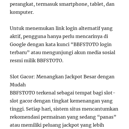
perangkat, termasuk smartphone, tablet, dan
komputer.
Untuk menemukan link login alternatif yang
aktif, pengguna hanya perlu mencarinya di
Google dengan kata kunci “BBFSTOTO login
terbaru” atau mengunjungi akun media sosial
resmi milik BBFSTOTO.
Slot Gacor: Menangkan Jackpot Besar dengan
Mudah
BBFSTOTO terkenal sebagai tempat bagi slot-
slot gacor dengan tingkat kemenangan yang
tinggi. Setiap hari, sistem situs mencantumkan
rekomendasi permainan yang sedang “panas”
atau memiliki peluang jackpot yang lebih