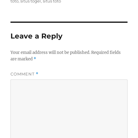
on
toto
,
situs togel
,
situs toto
Leave a Reply
Your email address will not be published.
Required fields
are marked
*
COMMENT
*