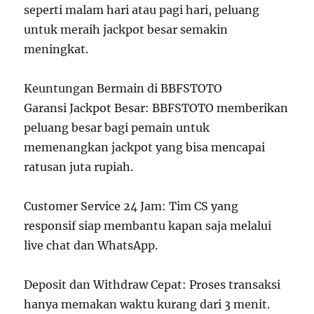
seperti malam hari atau pagi hari, peluang
untuk meraih jackpot besar semakin
meningkat.
Keuntungan Bermain di BBFSTOTO
Garansi Jackpot Besar: BBFSTOTO memberikan
peluang besar bagi pemain untuk
memenangkan jackpot yang bisa mencapai
ratusan juta rupiah.
Customer Service 24 Jam: Tim CS yang
responsif siap membantu kapan saja melalui
live chat dan WhatsApp.
Deposit dan Withdraw Cepat: Proses transaksi
hanya memakan waktu kurang dari 3 menit.