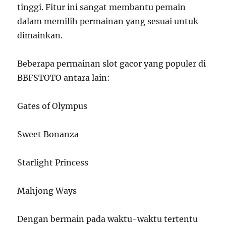
tinggi. Fitur ini sangat membantu pemain
dalam memilih permainan yang sesuai untuk
dimainkan.
Beberapa permainan slot gacor yang populer di
BBFSTOTO antara lain:
Gates of Olympus
Sweet Bonanza
Starlight Princess
Mahjong Ways
Dengan bermain pada waktu-waktu tertentu