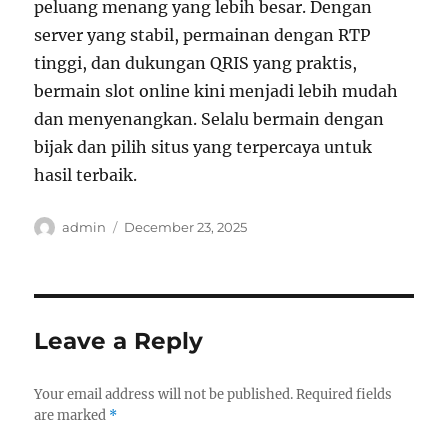
peluang menang yang lebih besar. Dengan
server yang stabil, permainan dengan RTP
tinggi, dan dukungan QRIS yang praktis,
bermain slot online kini menjadi lebih mudah
dan menyenangkan. Selalu bermain dengan
bijak dan pilih situs yang terpercaya untuk
hasil terbaik.
Author
Posted
admin
December 23, 2025
on
Leave a Reply
Your email address will not be published.
Required fields
are marked
*