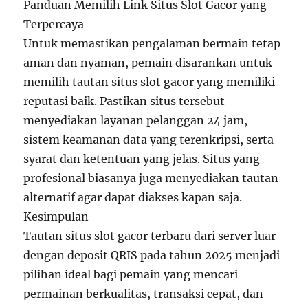
Panduan Memilih Link Situs Slot Gacor yang
Terpercaya
Untuk memastikan pengalaman bermain tetap
aman dan nyaman, pemain disarankan untuk
memilih tautan situs slot gacor yang memiliki
reputasi baik. Pastikan situs tersebut
menyediakan layanan pelanggan 24 jam,
sistem keamanan data yang terenkripsi, serta
syarat dan ketentuan yang jelas. Situs yang
profesional biasanya juga menyediakan tautan
alternatif agar dapat diakses kapan saja.
Kesimpulan
Tautan situs slot gacor terbaru dari server luar
dengan deposit QRIS pada tahun 2025 menjadi
pilihan ideal bagi pemain yang mencari
permainan berkualitas, transaksi cepat, dan