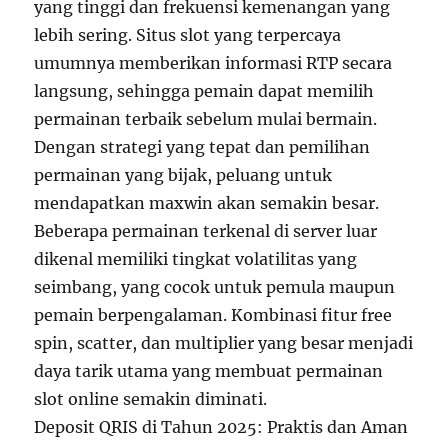
yang tinggi dan frekuensi kemenangan yang
lebih sering. Situs slot yang terpercaya
umumnya memberikan informasi RTP secara
langsung, sehingga pemain dapat memilih
permainan terbaik sebelum mulai bermain.
Dengan strategi yang tepat dan pemilihan
permainan yang bijak, peluang untuk
mendapatkan maxwin akan semakin besar.
Beberapa permainan terkenal di server luar
dikenal memiliki tingkat volatilitas yang
seimbang, yang cocok untuk pemula maupun
pemain berpengalaman. Kombinasi fitur free
spin, scatter, dan multiplier yang besar menjadi
daya tarik utama yang membuat permainan
slot online semakin diminati.
Deposit QRIS di Tahun 2025: Praktis dan Aman