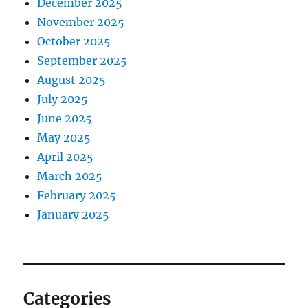
December 2025
November 2025
October 2025
September 2025
August 2025
July 2025
June 2025
May 2025
April 2025
March 2025
February 2025
January 2025
Categories