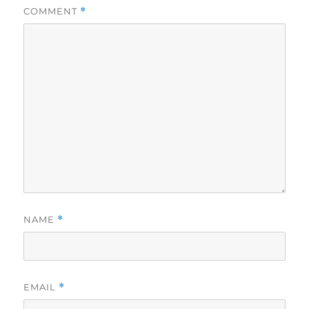
COMMENT
*
NAME
*
EMAIL
*