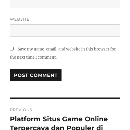
WEBSITE
Save my name, email, and website in this browser for
the next time I comment.
Post
PREVIOUS
navigation
Platform Situs Game Online
Previous
post:
Terpercaya dan Populer di