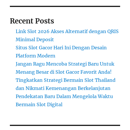
Recent Posts
Link Slot 2026 Akses Alternatif dengan QRIS
Minimal Deposit
Situs Slot Gacor Hari Ini Dengan Desain
Platform Modern
Jangan Ragu Mencoba Strategi Baru Untuk
Menang Besar di Slot Gacor Favorit Anda!
Tingkatkan Strategi Bermain Slot Thailand
dan Nikmati Kemenangan Berkelanjutan
Pendekatan Baru Dalam Mengelola Waktu
Bermain Slot Digital