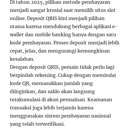
Di tahun 2025, pilihan metode pembayaran
menjadi sangat krusial saat memilih situs slot
online. Deposit QRIS kini menjadi pilihan
utama karena mendukung berbagai aplikasi e-
wallet dan mobile banking hanya dengan satu
kode pembayaran. Proses deposit menjadi lebih
cepat, jelas, dan mengurangi kemungkinan
kesalahan.
Dengan deposit QRIS, pemain tidak perlu lagi
berpindah rekening. Cukup dengan memindai
kode QR, memasukkan jumlah yang
diinginkan, dan saldo akan langsung
terakumulasi di akun permainan. Keamanan
transaksi juga lebih terjamin karena
menggunakan sistem pembayaran nasional
yang telah terverifikasi.