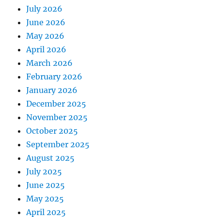
July 2026
June 2026
May 2026
April 2026
March 2026
February 2026
January 2026
December 2025
November 2025
October 2025
September 2025
August 2025
July 2025
June 2025
May 2025
April 2025