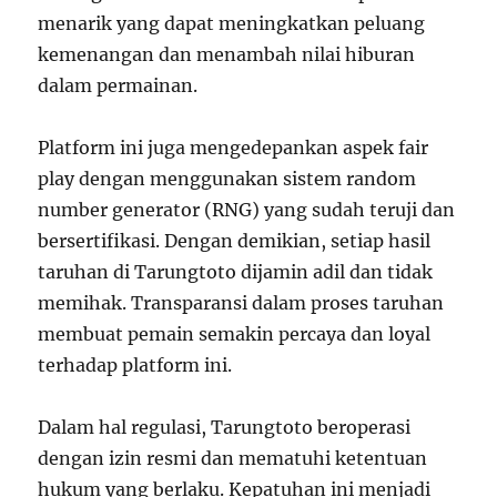
menarik yang dapat meningkatkan peluang
kemenangan dan menambah nilai hiburan
dalam permainan.
Platform ini juga mengedepankan aspek fair
play dengan menggunakan sistem random
number generator (RNG) yang sudah teruji dan
bersertifikasi. Dengan demikian, setiap hasil
taruhan di Tarungtoto dijamin adil dan tidak
memihak. Transparansi dalam proses taruhan
membuat pemain semakin percaya dan loyal
terhadap platform ini.
Dalam hal regulasi, Tarungtoto beroperasi
dengan izin resmi dan mematuhi ketentuan
hukum yang berlaku. Kepatuhan ini menjadi