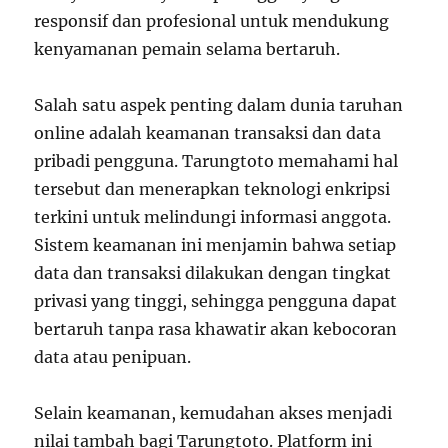
responsif dan profesional untuk mendukung
kenyamanan pemain selama bertaruh.
Salah satu aspek penting dalam dunia taruhan
online adalah keamanan transaksi dan data
pribadi pengguna. Tarungtoto memahami hal
tersebut dan menerapkan teknologi enkripsi
terkini untuk melindungi informasi anggota.
Sistem keamanan ini menjamin bahwa setiap
data dan transaksi dilakukan dengan tingkat
privasi yang tinggi, sehingga pengguna dapat
bertaruh tanpa rasa khawatir akan kebocoran
data atau penipuan.
Selain keamanan, kemudahan akses menjadi
nilai tambah bagi Tarungtoto. Platform ini