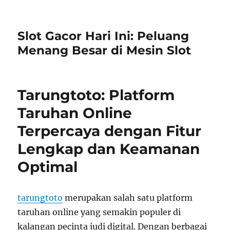
Slot Gacor Hari Ini: Peluang
Menang Besar di Mesin Slot
Tarungtoto: Platform
Taruhan Online
Terpercaya dengan Fitur
Lengkap dan Keamanan
Optimal
tarungtoto
merupakan salah satu platform
taruhan online yang semakin populer di
kalangan pecinta judi digital. Dengan berbagai