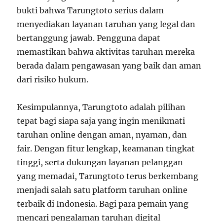
bukti bahwa Tarungtoto serius dalam
menyediakan layanan taruhan yang legal dan
bertanggung jawab. Pengguna dapat
memastikan bahwa aktivitas taruhan mereka
berada dalam pengawasan yang baik dan aman
dari risiko hukum.
Kesimpulannya, Tarungtoto adalah pilihan
tepat bagi siapa saja yang ingin menikmati
taruhan online dengan aman, nyaman, dan
fair. Dengan fitur lengkap, keamanan tingkat
tinggi, serta dukungan layanan pelanggan
yang memadai, Tarungtoto terus berkembang
menjadi salah satu platform taruhan online
terbaik di Indonesia. Bagi para pemain yang
mencari pengalaman taruhan digital