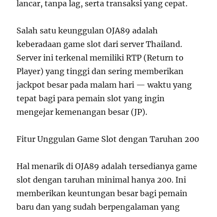
lancar, tanpa lag, serta transaksi yang cepat.
Salah satu keunggulan OJA89 adalah
keberadaan game slot dari server Thailand.
Server ini terkenal memiliki RTP (Return to
Player) yang tinggi dan sering memberikan
jackpot besar pada malam hari — waktu yang
tepat bagi para pemain slot yang ingin
mengejar kemenangan besar (JP).
Fitur Unggulan Game Slot dengan Taruhan 200
Hal menarik di OJA89 adalah tersedianya game
slot dengan taruhan minimal hanya 200. Ini
memberikan keuntungan besar bagi pemain
baru dan yang sudah berpengalaman yang