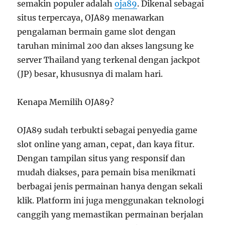
semakin populer adalah
oja89
. Dikenal sebagai
situs terpercaya, OJA89 menawarkan
pengalaman bermain game slot dengan
taruhan minimal 200 dan akses langsung ke
server Thailand yang terkenal dengan jackpot
(JP) besar, khususnya di malam hari.
Kenapa Memilih OJA89?
OJA89 sudah terbukti sebagai penyedia game
slot online yang aman, cepat, dan kaya fitur.
Dengan tampilan situs yang responsif dan
mudah diakses, para pemain bisa menikmati
berbagai jenis permainan hanya dengan sekali
klik. Platform ini juga menggunakan teknologi
canggih yang memastikan permainan berjalan