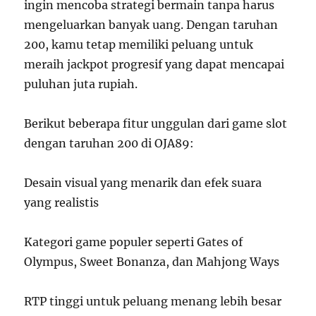
ingin mencoba strategi bermain tanpa harus
mengeluarkan banyak uang. Dengan taruhan
200, kamu tetap memiliki peluang untuk
meraih jackpot progresif yang dapat mencapai
puluhan juta rupiah.
Berikut beberapa fitur unggulan dari game slot
dengan taruhan 200 di OJA89:
Desain visual yang menarik dan efek suara
yang realistis
Kategori game populer seperti Gates of
Olympus, Sweet Bonanza, dan Mahjong Ways
RTP tinggi untuk peluang menang lebih besar