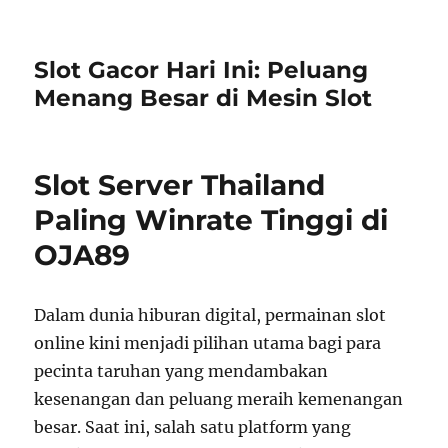
Slot Gacor Hari Ini: Peluang
Menang Besar di Mesin Slot
Slot Server Thailand
Paling Winrate Tinggi di
OJA89
Dalam dunia hiburan digital, permainan slot
online kini menjadi pilihan utama bagi para
pecinta taruhan yang mendambakan
kesenangan dan peluang meraih kemenangan
besar. Saat ini, salah satu platform yang