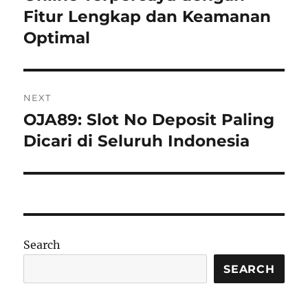
Fitur Lengkap dan Keamanan
Optimal
NEXT
OJA89: Slot No Deposit Paling
Next
post:
Dicari di Seluruh Indonesia
Search
SEARCH