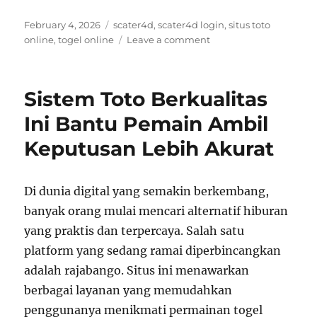
Posted
Tags
February 4, 2026
scater4d
,
scater4d login
,
situs toto
on
on
online
,
togel online
Leave a comment
Langkah
Tepat
Main
Sistem Toto Berkualitas
Toto
Online
Ini Bantu Pemain Ambil
untuk
Keputusan Lebih Akurat
Kejar
Jackpot
Lebih
Cepat
Di dunia digital yang semakin berkembang,
banyak orang mulai mencari alternatif hiburan
yang praktis dan terpercaya. Salah satu
platform yang sedang ramai diperbincangkan
adalah rajabango. Situs ini menawarkan
berbagai layanan yang memudahkan
penggunanya menikmati permainan togel