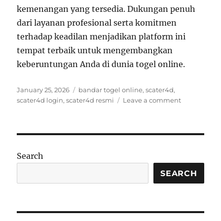
kemenangan yang tersedia. Dukungan penuh
dari layanan profesional serta komitmen
terhadap keadilan menjadikan platform ini
tempat terbaik untuk mengembangkan
keberuntungan Anda di dunia togel online.
Posted
Tags
January 25, 2026
bandar togel online
,
scater4d
,
on
on
scater4d login
,
scater4d resmi
Leave a comment
Keuntunga
Jadi
Bandar
Togel
buat
Search
Pebisnis
dan
SEARCH
Pemula