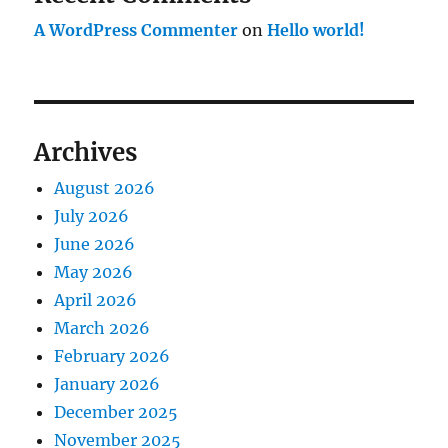
A WordPress Commenter
on
Hello world!
Archives
August 2026
July 2026
June 2026
May 2026
April 2026
March 2026
February 2026
January 2026
December 2025
November 2025