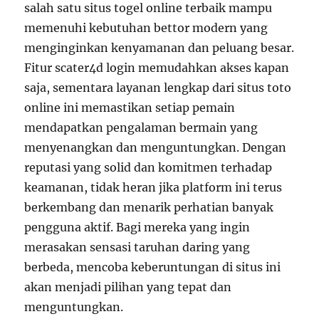
salah satu situs togel online terbaik mampu
memenuhi kebutuhan bettor modern yang
menginginkan kenyamanan dan peluang besar.
Fitur scater4d login memudahkan akses kapan
saja, sementara layanan lengkap dari situs toto
online ini memastikan setiap pemain
mendapatkan pengalaman bermain yang
menyenangkan dan menguntungkan. Dengan
reputasi yang solid dan komitmen terhadap
keamanan, tidak heran jika platform ini terus
berkembang dan menarik perhatian banyak
pengguna aktif. Bagi mereka yang ingin
merasakan sensasi taruhan daring yang
berbeda, mencoba keberuntungan di situs ini
akan menjadi pilihan yang tepat dan
menguntungkan.