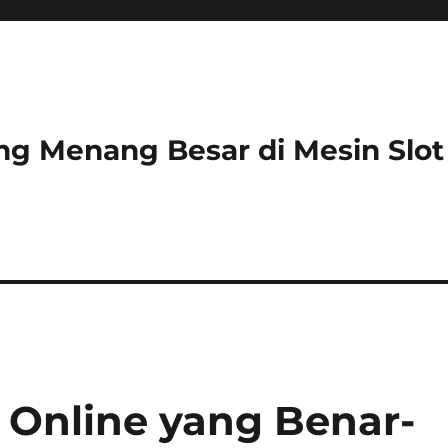
uang Menang Besar di Mesin Slot
t Online yang Benar-