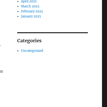
April 2025
March 2025
February 2025
January 2025
Categories
.
Uncategorized
an