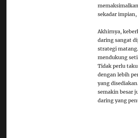
memaksimalkan s
sekadar impian, 
Akhirnya, keber
daring sangat d
strategi matang.
mendukung seti
Tidak perlu tak
dengan lebih per
yang disediakan
semakin besar j
daring yang pen