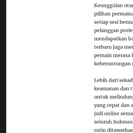
Keunggulan utam
pilihan permain
setiap sesi ber
pelanggan profe
mendapatkan ban
terbaru juga m
pemain merasa l
keberuntungan 
Lebih dari seka
keamanan dan tr
untuk melindung
yang cepat dan 
judi online sema
seluruh Indones
rutin ditawarka