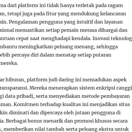
a dari platform ini tidak hanya terletak pada ragam
an, tetapi juga pada fitur yang mendukung kelancaran
main. Pengalaman pengguna yang intuitif dan layanan
sional memastikan setiap pemain merasa dihargai dan
tuan cepat saat menghadapi kendala. Inovasi teknolog
embantu meningkatkan peluang menang, sehingga
ebih percaya diri dalam menatap setiap putaran
mereka.
dar hiburan, platform judi daring ini memadukan aspek
ansparansi. Mereka menerapkan sistem enkripsi cangg
i data pribadi, serta menyediakan metode pembayaran
aman. Komitmen terhadap kualitas ini menjadikan situs
kin diminati dan dipercaya oleh jutaan pengguna di
ia. Berbagai bonus menarik dan promosi khusus secara
n, memberikan nilai tambah serta peluang ekstra untuk