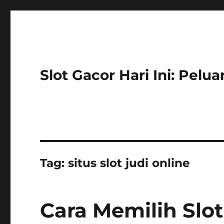
Slot Gacor Hari Ini: Pel
Tag:
situs slot judi online
Cara Memilih Slo