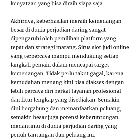
kenyataan yang bisa diraih siapa saja.
Akhirnya, keberhasilan meraih kemenangan
besar di dunia perjudian daring sangat
dipengaruhi oleh pemilihan platform yang
tepat dan strategi matang. Situs slot judi online
yang terpercaya mampu mendukung setiap
langkah pemain dalam mencapai target
kemenangan. Tidak perlu takut gagal, karena
kemudahan menang kini bisa diakses dengan
lebih percaya diri berkat layanan profesional
dan fitur lengkap yang disediakan. Semakin
dini bergabung dan memanfaatkan peluang,
semakin besar juga potensi keberuntungan
menantimu di dunia perjudian daring yang
penuh tantangan dan peluang ini.