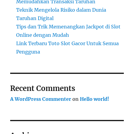
Memudahkan Transaksi Taruhan
Teknik Mengelola Risiko dalam Dunia
Taruhan Digital
Tips dan Trik Memenangkan Jackpot di Slot
Online dengan Mudah
Link Terbaru Toto Slot Gacor Untuk Semua
Pengguna
Recent Comments
A WordPress Commenter
on
Hello world!