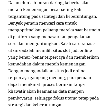
Dalam dunia hiburan daring, keberhasilan
meraih kemenangan besar sering kali
tergantung pada strategi dan keberuntungan.
Banyak pemain mencari cara untuk
mengoptimalkan peluang mereka saat bermain
di platform yang menawarkan pengalaman
seru dan menguntungkan. Salah satu rahasia
utama adalah memilih situs slot judi online
yang benar-benar terpercaya dan memberikan
kemudahan dalam meraih kemenangan.
Dengan mengandalkan situs judi online
terpercaya gampang menang, para pemain
dapat menikmati proses bermain tanpa
khawatir akan keamanan data maupun
pembayaran, sehingga fokus utama tetap pada
strategi dan keberuntungan.