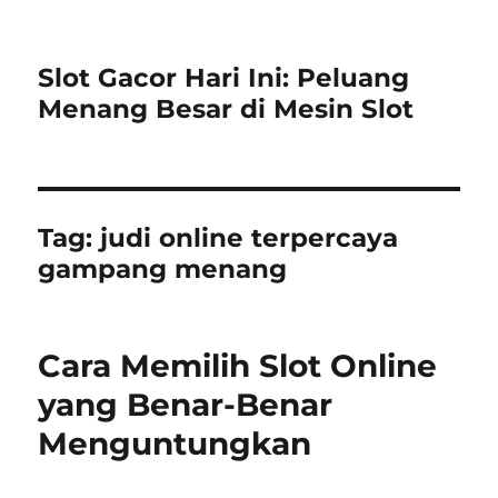
Slot Gacor Hari Ini: Peluang
Menang Besar di Mesin Slot
Tag:
judi online terpercaya
gampang menang
Cara Memilih Slot Online
yang Benar-Benar
Menguntungkan