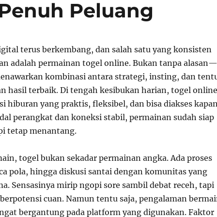
 Penuh Peluang
igital terus berkembang, dan salah satu yang konsisten
an adalah permainan togel online. Bukan tanpa alasan
enawarkan kombinasi antara strategi, insting, dan tent
n hasil terbaik. Di tengah kesibukan harian, togel onlin
si hiburan yang praktis, fleksibel, dan bisa diakses kapa
dal perangkat dan koneksi stabil, permainan sudah siap
api tetap menantang.
ain, togel bukan sekadar permainan angka. Ada proses
ca pola, hingga diskusi santai dengan komunitas yang
. Sensasinya mirip ngopi sore sambil debat receh, tapi
an berpotensi cuan. Namun tentu saja, pengalaman berma
gat bergantung pada platform yang digunakan. Faktor