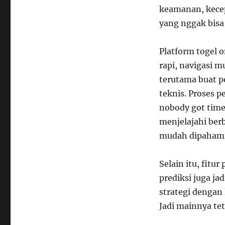
keamanan, kecep
yang nggak bisa 
Platform togel 
rapi, navigasi m
terutama buat p
teknis. Proses p
nobody got time 
menjelajahi ber
mudah dipahami
Selain itu, fitu
prediksi juga ja
strategi dengan 
Jadi mainnya tet