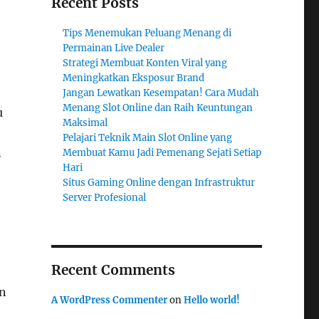
Recent Posts
Tips Menemukan Peluang Menang di
Permainan Live Dealer
Strategi Membuat Konten Viral yang
Meningkatkan Eksposur Brand
—
Jangan Lewatkan Kesempatan! Cara Mudah
Menang Slot Online dan Raih Keuntungan
u
Maksimal
e
Pelajari Teknik Main Slot Online yang
n
Membuat Kamu Jadi Pemenang Sejati Setiap
Hari
Situs Gaming Online dengan Infrastruktur
Server Profesional
Recent Comments
in
A WordPress Commenter
on
Hello world!