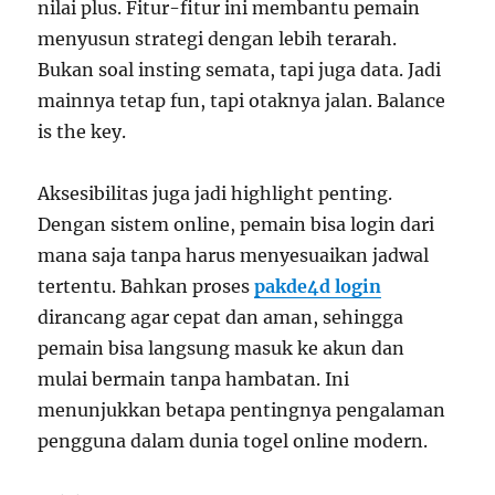
nilai plus. Fitur-fitur ini membantu pemain
menyusun strategi dengan lebih terarah.
Bukan soal insting semata, tapi juga data. Jadi
mainnya tetap fun, tapi otaknya jalan. Balance
is the key.
Aksesibilitas juga jadi highlight penting.
Dengan sistem online, pemain bisa login dari
mana saja tanpa harus menyesuaikan jadwal
tertentu. Bahkan proses
pakde4d login
dirancang agar cepat dan aman, sehingga
pemain bisa langsung masuk ke akun dan
mulai bermain tanpa hambatan. Ini
menunjukkan betapa pentingnya pengalaman
pengguna dalam dunia togel online modern.