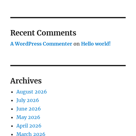
Recent Comments
A WordPress Commenter
on
Hello world!
Archives
August 2026
July 2026
June 2026
May 2026
April 2026
March 2026