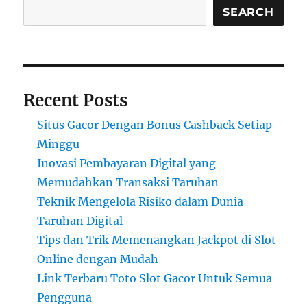
SEARCH
Recent Posts
Situs Gacor Dengan Bonus Cashback Setiap
Minggu
Inovasi Pembayaran Digital yang
Memudahkan Transaksi Taruhan
Teknik Mengelola Risiko dalam Dunia
Taruhan Digital
Tips dan Trik Memenangkan Jackpot di Slot
Online dengan Mudah
Link Terbaru Toto Slot Gacor Untuk Semua
Pengguna