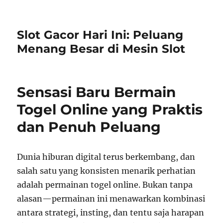
Slot Gacor Hari Ini: Peluang
Menang Besar di Mesin Slot
Sensasi Baru Bermain
Togel Online yang Praktis
dan Penuh Peluang
Dunia hiburan digital terus berkembang, dan
salah satu yang konsisten menarik perhatian
adalah permainan togel online. Bukan tanpa
alasan—permainan ini menawarkan kombinasi
antara strategi, insting, dan tentu saja harapan