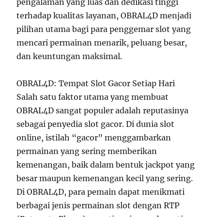
pengalaman yang luas dan dedikasi tinggi
terhadap kualitas layanan, OBRAL4D menjadi
pilihan utama bagi para penggemar slot yang
mencari permainan menarik, peluang besar,
dan keuntungan maksimal.
OBRAL4D: Tempat Slot Gacor Setiap Hari
Salah satu faktor utama yang membuat
OBRAL4D sangat populer adalah reputasinya
sebagai penyedia slot gacor. Di dunia slot
online, istilah “gacor” menggambarkan
permainan yang sering memberikan
kemenangan, baik dalam bentuk jackpot yang
besar maupun kemenangan kecil yang sering.
Di OBRAL4D, para pemain dapat menikmati
berbagai jenis permainan slot dengan RTP