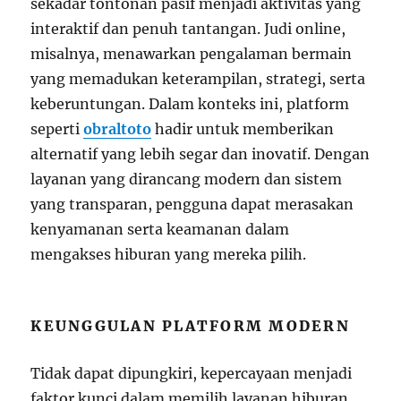
sekadar tontonan pasif menjadi aktivitas yang
interaktif dan penuh tantangan. Judi online,
misalnya, menawarkan pengalaman bermain
yang memadukan keterampilan, strategi, serta
keberuntungan. Dalam konteks ini, platform
seperti
obraltoto
hadir untuk memberikan
alternatif yang lebih segar dan inovatif. Dengan
layanan yang dirancang modern dan sistem
yang transparan, pengguna dapat merasakan
kenyamanan serta keamanan dalam
mengakses hiburan yang mereka pilih.
KEUNGGULAN PLATFORM MODERN
Tidak dapat dipungkiri, kepercayaan menjadi
faktor kunci dalam memilih layanan hiburan