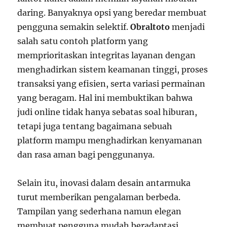
daring. Banyaknya opsi yang beredar membuat
pengguna semakin selektif.
Obraltoto
menjadi
salah satu contoh platform yang
memprioritaskan integritas layanan dengan
menghadirkan sistem keamanan tinggi, proses
transaksi yang efisien, serta variasi permainan
yang beragam. Hal ini membuktikan bahwa
judi online tidak hanya sebatas soal hiburan,
tetapi juga tentang bagaimana sebuah
platform mampu menghadirkan kenyamanan
dan rasa aman bagi penggunanya.
Selain itu, inovasi dalam desain antarmuka
turut memberikan pengalaman berbeda.
Tampilan yang sederhana namun elegan
membuat pengguna mudah beradaptasi,