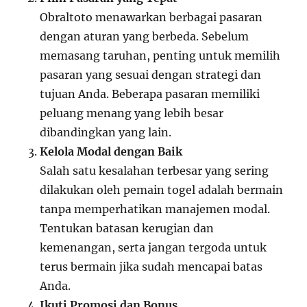
Obraltoto menawarkan berbagai pasaran
dengan aturan yang berbeda. Sebelum
memasang taruhan, penting untuk memilih
pasaran yang sesuai dengan strategi dan
tujuan Anda. Beberapa pasaran memiliki
peluang menang yang lebih besar
dibandingkan yang lain.
Kelola Modal dengan Baik
Salah satu kesalahan terbesar yang sering
dilakukan oleh pemain togel adalah bermain
tanpa memperhatikan manajemen modal.
Tentukan batasan kerugian dan
kemenangan, serta jangan tergoda untuk
terus bermain jika sudah mencapai batas
Anda.
Ikuti Promosi dan Bonus