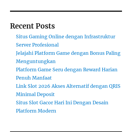
Keuntungan
Togel
Online
Recent Posts
Situs Gaming Online dengan Infrastruktur
Server Profesional
Jelajahi Platform Game dengan Bonus Paling
Menguntungkan
Platform Game Seru dengan Reward Harian
Penuh Manfaat
Link Slot 2026 Akses Alternatif dengan QRIS
Minimal Deposit
Situs Slot Gacor Hari Ini Dengan Desain
Platform Modern