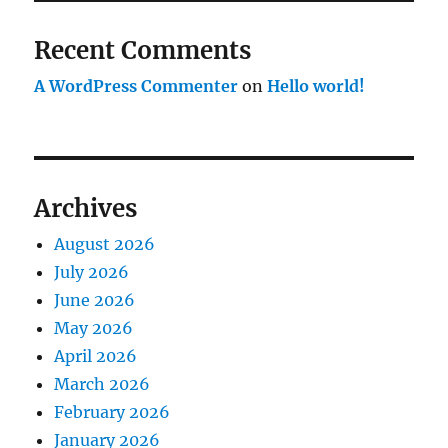
Recent Comments
A WordPress Commenter
on
Hello world!
Archives
August 2026
July 2026
June 2026
May 2026
April 2026
March 2026
February 2026
January 2026