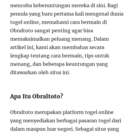
mencoba keberuntungan mereka di sini. Bagi
pemula yang baru pertama kali mengenal dunia
togel online, memahami cara bermain di
Obraltoto sangat penting agar bisa
memaksimalkan peluang menang. Dalam
artikel ini, kami akan membahas secara
lengkap tentang cara bermain, tips untuk
menang, dan beberapa keuntungan yang
ditawarkan oleh situs ini.
Apa Itu Obraltoto?
Obraltoto merupakan platform togel online
yang menyediakan berbagai pasaran togel dari
dalam maupun luar negeri. Sebagai situs yang