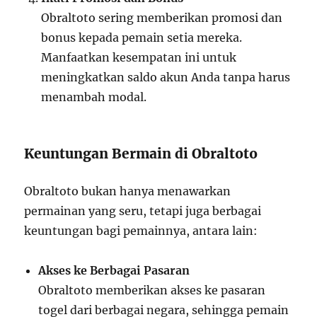
Obraltoto sering memberikan promosi dan
bonus kepada pemain setia mereka.
Manfaatkan kesempatan ini untuk
meningkatkan saldo akun Anda tanpa harus
menambah modal.
Keuntungan Bermain di Obraltoto
Obraltoto bukan hanya menawarkan
permainan yang seru, tetapi juga berbagai
keuntungan bagi pemainnya, antara lain:
Akses ke Berbagai Pasaran
Obraltoto memberikan akses ke pasaran
togel dari berbagai negara, sehingga pemain