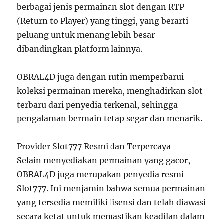
berbagai jenis permainan slot dengan RTP
(Return to Player) yang tinggi, yang berarti
peluang untuk menang lebih besar
dibandingkan platform lainnya.
OBRAL4D juga dengan rutin memperbarui
koleksi permainan mereka, menghadirkan slot
terbaru dari penyedia terkenal, sehingga
pengalaman bermain tetap segar dan menarik.
Provider Slot777 Resmi dan Terpercaya
Selain menyediakan permainan yang gacor,
OBRAL4D juga merupakan penyedia resmi
Slot777. Ini menjamin bahwa semua permainan
yang tersedia memiliki lisensi dan telah diawasi
secara ketat untuk memastikan keadilan dalam