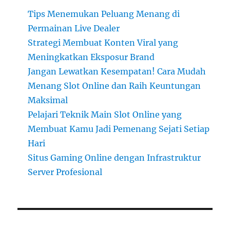
Tips Menemukan Peluang Menang di
Permainan Live Dealer
Strategi Membuat Konten Viral yang
Meningkatkan Eksposur Brand
Jangan Lewatkan Kesempatan! Cara Mudah
Menang Slot Online dan Raih Keuntungan
Maksimal
Pelajari Teknik Main Slot Online yang
Membuat Kamu Jadi Pemenang Sejati Setiap
Hari
Situs Gaming Online dengan Infrastruktur
Server Profesional