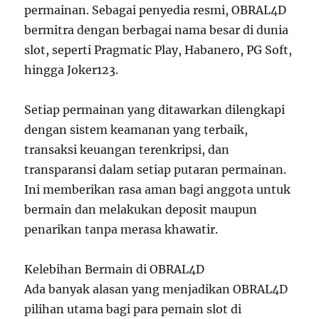
permainan. Sebagai penyedia resmi, OBRAL4D
bermitra dengan berbagai nama besar di dunia
slot, seperti Pragmatic Play, Habanero, PG Soft,
hingga Joker123.
Setiap permainan yang ditawarkan dilengkapi
dengan sistem keamanan yang terbaik,
transaksi keuangan terenkripsi, dan
transparansi dalam setiap putaran permainan.
Ini memberikan rasa aman bagi anggota untuk
bermain dan melakukan deposit maupun
penarikan tanpa merasa khawatir.
Kelebihan Bermain di OBRAL4D
Ada banyak alasan yang menjadikan OBRAL4D
pilihan utama bagi para pemain slot di