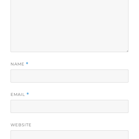
NAME
*
EMAIL
*
WEBSITE