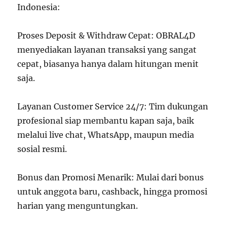
Indonesia:
Proses Deposit & Withdraw Cepat: OBRAL4D
menyediakan layanan transaksi yang sangat
cepat, biasanya hanya dalam hitungan menit
saja.
Layanan Customer Service 24/7: Tim dukungan
profesional siap membantu kapan saja, baik
melalui live chat, WhatsApp, maupun media
sosial resmi.
Bonus dan Promosi Menarik: Mulai dari bonus
untuk anggota baru, cashback, hingga promosi
harian yang menguntungkan.