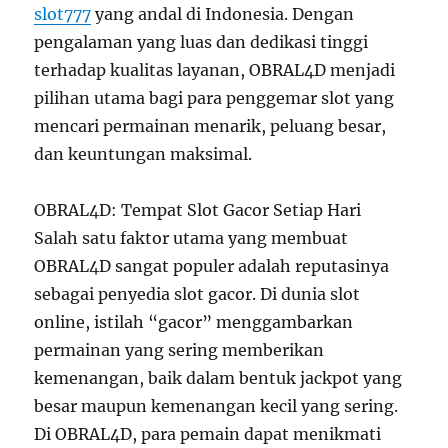
slot777
yang andal di Indonesia. Dengan
pengalaman yang luas dan dedikasi tinggi
terhadap kualitas layanan, OBRAL4D menjadi
pilihan utama bagi para penggemar slot yang
mencari permainan menarik, peluang besar,
dan keuntungan maksimal.
OBRAL4D: Tempat Slot Gacor Setiap Hari
Salah satu faktor utama yang membuat
OBRAL4D sangat populer adalah reputasinya
sebagai penyedia slot gacor. Di dunia slot
online, istilah “gacor” menggambarkan
permainan yang sering memberikan
kemenangan, baik dalam bentuk jackpot yang
besar maupun kemenangan kecil yang sering.
Di OBRAL4D, para pemain dapat menikmati