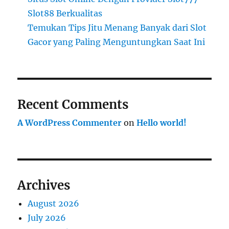
Slot88 Berkualitas
Temukan Tips Jitu Menang Banyak dari Slot
Gacor yang Paling Menguntungkan Saat Ini
Recent Comments
A WordPress Commenter
on
Hello world!
Archives
August 2026
July 2026