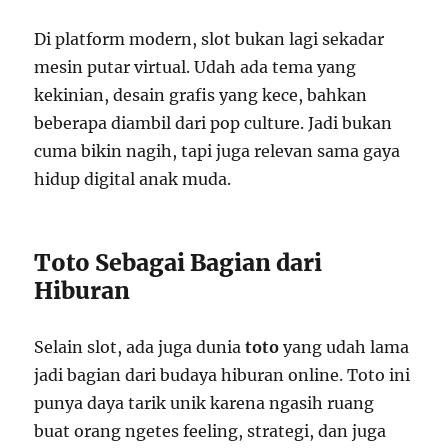
Di platform modern, slot bukan lagi sekadar
mesin putar virtual. Udah ada tema yang
kekinian, desain grafis yang kece, bahkan
beberapa diambil dari pop culture. Jadi bukan
cuma bikin nagih, tapi juga relevan sama gaya
hidup digital anak muda.
Toto Sebagai Bagian dari
Hiburan
Selain slot, ada juga dunia
toto
yang udah lama
jadi bagian dari budaya hiburan online. Toto ini
punya daya tarik unik karena ngasih ruang
buat orang ngetes feeling, strategi, dan juga