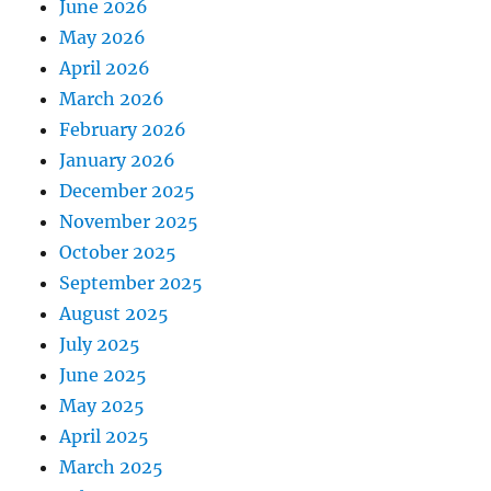
June 2026
May 2026
April 2026
March 2026
February 2026
January 2026
December 2025
November 2025
October 2025
September 2025
August 2025
July 2025
June 2025
May 2025
April 2025
March 2025