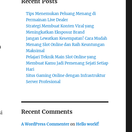
Recent Posts
Tips Menemukan Peluang Menang di
Permainan Live Dealer
Strategi Membuat Konten Viral yang
Meningkatkan Eksposur Brand
Jangan Lewatkan Kesempatan! Cara Mudah
Menang Slot Online dan Raih Keuntungan
n
Maksimal
Pelajari Teknik Main Slot Online yang
Membuat Kamu Jadi Pemenang Sejati Setiap
Hari
Situs Gaming Online dengan Infrastruktur
Server Profesional
Recent Comments
i
A WordPress Commenter
on
Hello world!