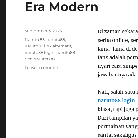
Era Modern
Posted
September 3, 2025
Di zaman sekara
on
Tags
Naruto 88
,
naruto88
,
serba online, se
naruto88 link alternatif
,
lama-lama di de
naruto88 login
,
naruto88
fans adalah per
slot
,
naruto888
nyari cara simpe
on
Leave a comment
Dunia
jawabannya ada 
Hiburan
Digital
Nah, salah satu
yang
Lagi
naruto88 login
.
Hits
biasa, tapi juga
di
Dari tampilan y
Era
Modern
permainan yang 
santai sekaligus