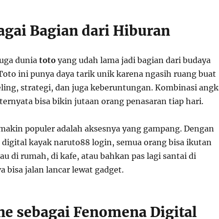
agai Bagian dari Hiburan
 juga dunia
toto
yang udah lama jadi bagian dari budaya
Toto ini punya daya tarik unik karena ngasih ruang buat
eling, strategi, dan juga keberuntungan. Kombinasi angk
ernyata bisa bikin jutaan orang penasaran tiap hari.
 makin populer adalah aksesnya yang gampang. Dengan
digital kayak naruto88 login, semua orang bisa ikutan
au di rumah, di kafe, atau bahkan pas lagi santai di
bisa jalan lancar lewat gadget.
ine sebagai Fenomena Digital