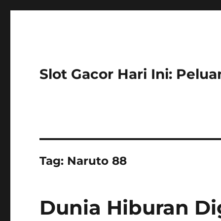
Slot Gacor Hari Ini: Pel
Tag:
Naruto 88
Dunia Hiburan Dig