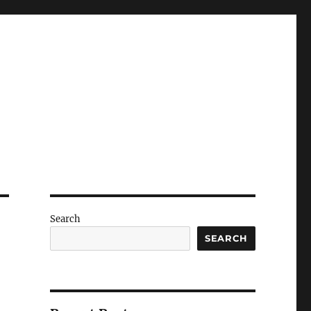
Search
SEARCH