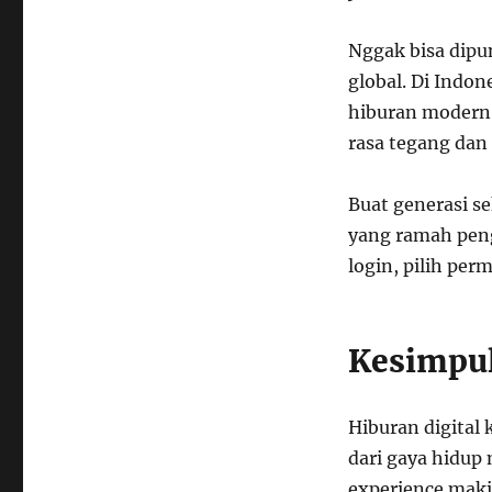
Nggak bisa dipu
global. Di Indon
hiburan modern.
rasa tegang dan 
Buat generasi se
yang ramah peng
login, pilih pe
Kesimpu
Hiburan digital 
dari gaya hidup
experience maki