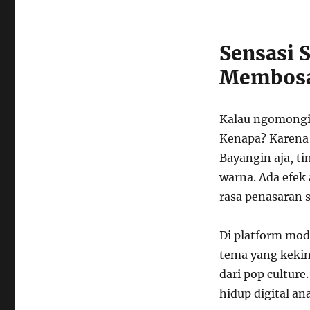
Sensasi 
Membos
Kalau ngomongin
Kenapa? Karena 
Bayangin aja, ti
warna. Ada efek 
rasa penasaran s
Di platform mode
tema yang kekin
dari pop culture
hidup digital a