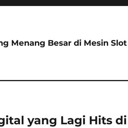
uang Menang Besar di Mesin Slot
ital yang Lagi Hits di