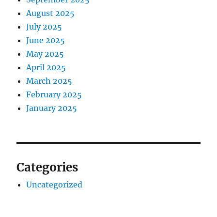
August 2025
July 2025
June 2025
May 2025
April 2025
March 2025
February 2025
January 2025
Categories
Uncategorized