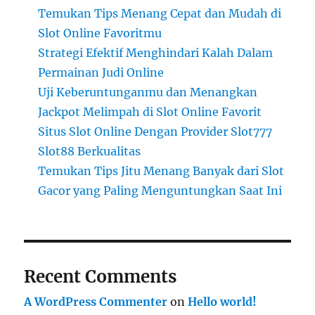
Temukan Tips Menang Cepat dan Mudah di
Slot Online Favoritmu
Strategi Efektif Menghindari Kalah Dalam
Permainan Judi Online
Uji Keberuntunganmu dan Menangkan
Jackpot Melimpah di Slot Online Favorit
Situs Slot Online Dengan Provider Slot777
Slot88 Berkualitas
Temukan Tips Jitu Menang Banyak dari Slot
Gacor yang Paling Menguntungkan Saat Ini
Recent Comments
A WordPress Commenter
on
Hello world!