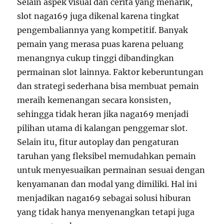
Selain aspek visual dan cerita yang menarik,
slot naga169 juga dikenal karena tingkat
pengembaliannya yang kompetitif. Banyak
pemain yang merasa puas karena peluang
menangnya cukup tinggi dibandingkan
permainan slot lainnya. Faktor keberuntungan
dan strategi sederhana bisa membuat pemain
meraih kemenangan secara konsisten,
sehingga tidak heran jika naga169 menjadi
pilihan utama di kalangan penggemar slot.
Selain itu, fitur autoplay dan pengaturan
taruhan yang fleksibel memudahkan pemain
untuk menyesuaikan permainan sesuai dengan
kenyamanan dan modal yang dimiliki. Hal ini
menjadikan naga169 sebagai solusi hiburan
yang tidak hanya menyenangkan tetapi juga