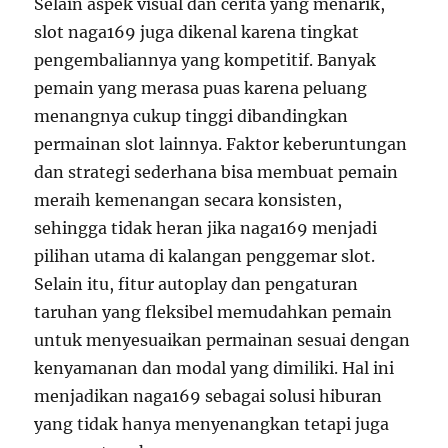
Selain aspek visual dan cerita yang menarik,
slot naga169 juga dikenal karena tingkat
pengembaliannya yang kompetitif. Banyak
pemain yang merasa puas karena peluang
menangnya cukup tinggi dibandingkan
permainan slot lainnya. Faktor keberuntungan
dan strategi sederhana bisa membuat pemain
meraih kemenangan secara konsisten,
sehingga tidak heran jika naga169 menjadi
pilihan utama di kalangan penggemar slot.
Selain itu, fitur autoplay dan pengaturan
taruhan yang fleksibel memudahkan pemain
untuk menyesuaikan permainan sesuai dengan
kenyamanan dan modal yang dimiliki. Hal ini
menjadikan naga169 sebagai solusi hiburan
yang tidak hanya menyenangkan tetapi juga