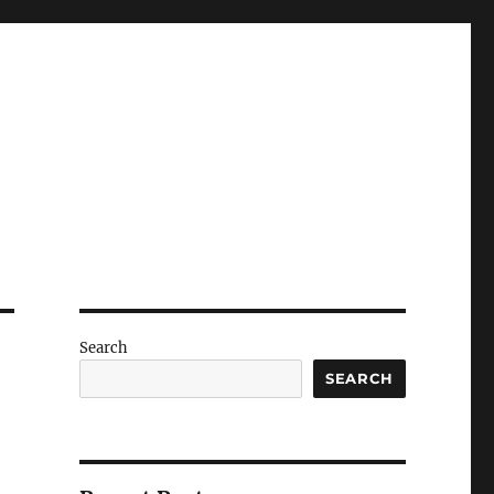
Search
SEARCH