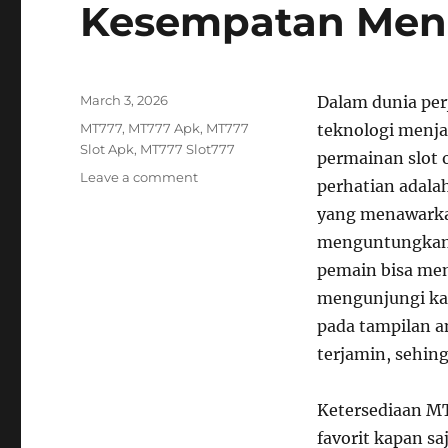
Kesempatan Me
Posted
March 3, 2026
Dalam dunia per
on
Tags
MT777
,
MT777 Apk
,
MT777
teknologi menja
Slot Apk
,
MT777 Slot777
permainan slot 
on
Leave a comment
perhatian adala
Slot
yang menawarka
Online:
Maksimalkan
menguntungkan.
Setiap
pemain bisa men
Kesempatan
mengunjungi kasi
Menang
pada tampilan 
terjamin, sehing
Ketersediaan 
favorit kapan sa