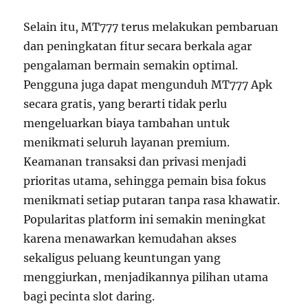
Selain itu, MT777 terus melakukan pembaruan
dan peningkatan fitur secara berkala agar
pengalaman bermain semakin optimal.
Pengguna juga dapat mengunduh MT777 Apk
secara gratis, yang berarti tidak perlu
mengeluarkan biaya tambahan untuk
menikmati seluruh layanan premium.
Keamanan transaksi dan privasi menjadi
prioritas utama, sehingga pemain bisa fokus
menikmati setiap putaran tanpa rasa khawatir.
Popularitas platform ini semakin meningkat
karena menawarkan kemudahan akses
sekaligus peluang keuntungan yang
menggiurkan, menjadikannya pilihan utama
bagi pecinta slot daring.