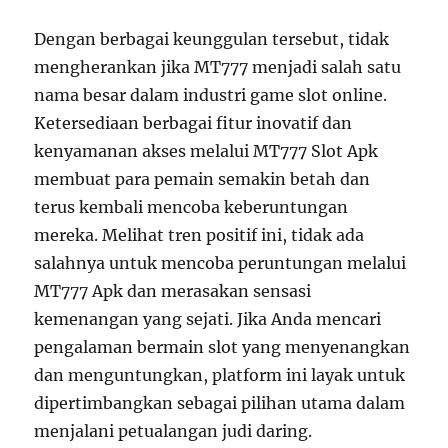
Dengan berbagai keunggulan tersebut, tidak
mengherankan jika MT777 menjadi salah satu
nama besar dalam industri game slot online.
Ketersediaan berbagai fitur inovatif dan
kenyamanan akses melalui MT777 Slot Apk
membuat para pemain semakin betah dan
terus kembali mencoba keberuntungan
mereka. Melihat tren positif ini, tidak ada
salahnya untuk mencoba peruntungan melalui
MT777 Apk dan merasakan sensasi
kemenangan yang sejati. Jika Anda mencari
pengalaman bermain slot yang menyenangkan
dan menguntungkan, platform ini layak untuk
dipertimbangkan sebagai pilihan utama dalam
menjalani petualangan judi daring.