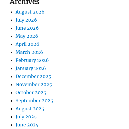
Archives
August 2026
July 2026
June 2026
May 2026
April 2026
March 2026
February 2026
January 2026
December 2025
November 2025
October 2025
September 2025
August 2025
July 2025
June 2025