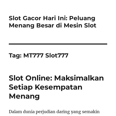
Slot Gacor Hari Ini: Peluang
Menang Besar di Mesin Slot
Tag:
MT777 Slot777
Slot Online: Maksimalkan
Setiap Kesempatan
Menang
Dalam dunia perjudian daring yang semakin