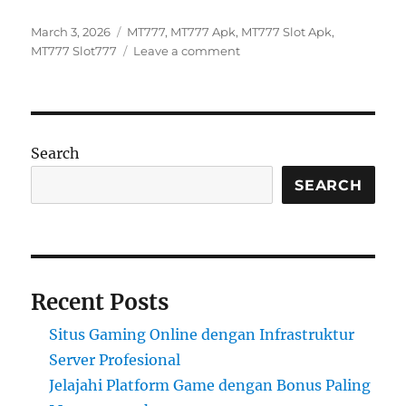
Posted
Tags
March 3, 2026
MT777
,
MT777 Apk
,
MT777 Slot Apk
,
on
on
MT777 Slot777
Leave a comment
Slot
Online:
Maksimalkan
Setiap
Kesempatan
Search
Menang
SEARCH
Recent Posts
Situs Gaming Online dengan Infrastruktur
Server Profesional
Jelajahi Platform Game dengan Bonus Paling