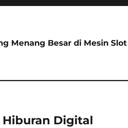
uang Menang Besar di Mesin Slot
 Hiburan Digital