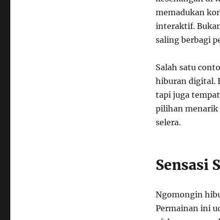
memadukan konse
interaktif. Buk
saling berbagi 
Salah satu con
hiburan digital.
tapi juga tempat
pilihan menarik
selera.
Sensasi 
Ngomongin hibur
Permainan ini ud