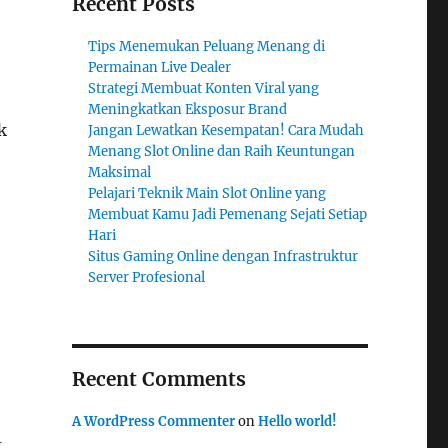
Recent Posts
Tips Menemukan Peluang Menang di
Permainan Live Dealer
Strategi Membuat Konten Viral yang
Meningkatkan Eksposur Brand
k
Jangan Lewatkan Kesempatan! Cara Mudah
Menang Slot Online dan Raih Keuntungan
Maksimal
Pelajari Teknik Main Slot Online yang
Membuat Kamu Jadi Pemenang Sejati Setiap
Hari
Situs Gaming Online dengan Infrastruktur
Server Profesional
Recent Comments
A WordPress Commenter
on
Hello world!
g