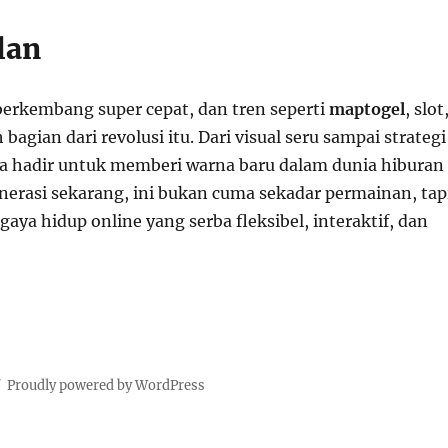
lan
 berkembang super cepat, dan tren seperti
maptogel
, slot
 bagian dari revolusi itu. Dari visual seru sampai strategi
 hadir untuk memberi warna baru dalam dunia hiburan
nerasi sekarang, ini bukan cuma sekadar permainan, tap
 gaya hidup online yang serba fleksibel, interaktif, dan
Proudly powered by WordPress