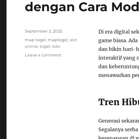
dengan Cara Mod
Posted
September 3, 2025
Di era digital s
on
Tags
map togel
,
maptogel
,
slot
game biasa. Ada
online
,
togel
,
toto
dan bikin hari-h
on
Leave a comment
interaktif yang
Menjelajah
dan keberuntung
Dunia
Hiburan
menawarkan peng
Digital
dengan
Cara
Tren Hibu
Modern
Generasi sekaran
Segalanya serba 
kesenangan di wa