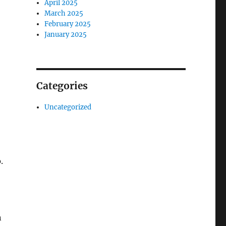
April 2025
March 2025
February 2025
January 2025
Categories
Uncategorized
o
.
n