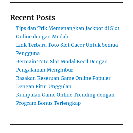
Recent Posts
Tips dan Trik Memenangkan Jackpot di Slot
Online dengan Mudah
Link Terbaru Toto Slot Gacor Untuk Semua
Pengguna
Bermain Toto Slot Modal Kecil Dengan
Pengalaman Menghibur
Rasakan Keseruan Game Online Populer
Dengan Fitur Unggulan
Kumpulan Game Online Trending dengan
Program Bonus Terlengkap