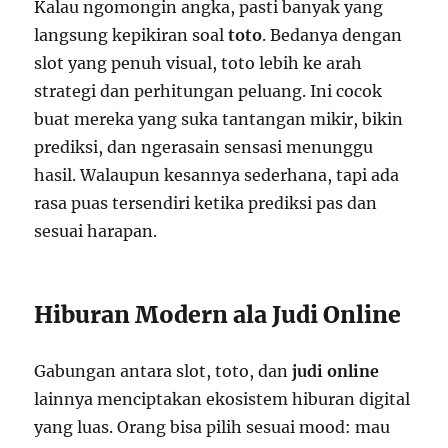
Kalau ngomongin angka, pasti banyak yang
langsung kepikiran soal
toto
. Bedanya dengan
slot yang penuh visual, toto lebih ke arah
strategi dan perhitungan peluang. Ini cocok
buat mereka yang suka tantangan mikir, bikin
prediksi, dan ngerasain sensasi menunggu
hasil. Walaupun kesannya sederhana, tapi ada
rasa puas tersendiri ketika prediksi pas dan
sesuai harapan.
Hiburan Modern ala Judi Online
Gabungan antara slot, toto, dan
judi online
lainnya menciptakan ekosistem hiburan digital
yang luas. Orang bisa pilih sesuai mood: mau