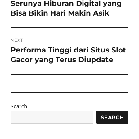
navigation
Serunya Hiburan Digital yang
Previous
post:
Bisa Bikin Hari Makin Asik
NEXT
Performa Tinggi dari Situs Slot
Next
post:
Gacor yang Terus Diupdate
Search
SEARCH