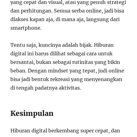
yang cepat dan visual, atau yang penuh strategi
dan perhitungan. Semua serba online, jadi bisa
diakses kapan aja, di mana aja, langsung dari
smartphone.
Tentu saja, kuncinya adalah bijak. Hiburan
digital ini harus dilihat sebagai cara untuk
bersantai, bukan sebagai rutinitas yang bikin
beban. Dengan mindset yang tepat, judi online
bisa jadi bentuk rekreasi yang menyenangkan
di tengah padatnya aktivitas.
Kesimpulan
Hiburan digital berkembang super cepat, dan