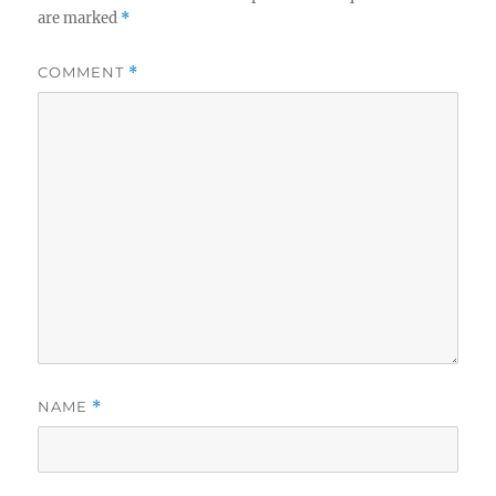
are marked
*
COMMENT
*
NAME
*