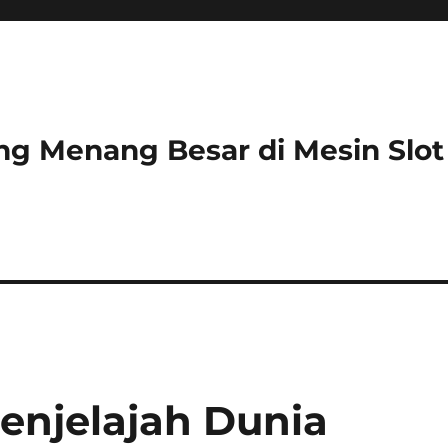
uang Menang Besar di Mesin Slot
Menjelajah Dunia