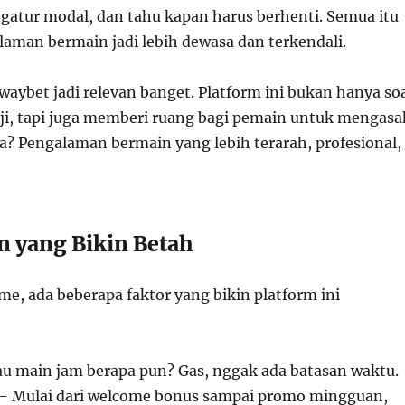
atur modal, dan tahu kapan harus berhenti. Semua itu
laman bermain jadi lebih dewasa dan terkendali.
2waybet jadi relevan banget. Platform ini bukan hanya so
aji, tapi juga memberi ruang bagi pemain untuk mengasa
ya? Pengalaman bermain yang lebih terarah, profesional,
 yang Bikin Betah
ame, ada beberapa faktor yang bikin platform ini
u main jam berapa pun? Gas, nggak ada batasan waktu.
– Mulai dari welcome bonus sampai promo mingguan,