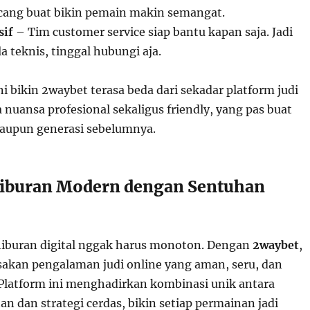
cang buat bikin pemain makin semangat.
sif
– Tim customer service siap bantu kapan saja. Jadi
a teknis, tinggal hubungi aja.
 bikin 2waybet terasa beda dari sekadar platform judi
a nuansa profesional sekaligus friendly, yang pas buat
aupun generasi sebelumnya.
Hiburan Modern dengan Sentuhan
hiburan digital nggak harus monoton. Dengan
2waybet
,
akan pengalaman judi online yang aman, seru, dan
Platform ini menghadirkan kombinasi unik antara
n dan strategi cerdas, bikin setiap permainan jadi