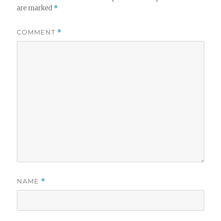
are marked
*
COMMENT
*
NAME
*