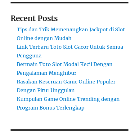
Recent Posts
Tips dan Trik Memenangkan Jackpot di Slot
Online dengan Mudah
Link Terbaru Toto Slot Gacor Untuk Semua
Pengguna
Bermain Toto Slot Modal Kecil Dengan
Pengalaman Menghibur
Rasakan Keseruan Game Online Populer
Dengan Fitur Unggulan
Kumpulan Game Online Trending dengan
Program Bonus Terlengkap