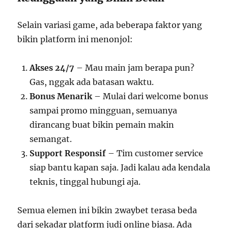
Selain variasi game, ada beberapa faktor yang
bikin platform ini menonjol:
Akses 24/7
– Mau main jam berapa pun?
Gas, nggak ada batasan waktu.
Bonus Menarik
– Mulai dari welcome bonus
sampai promo mingguan, semuanya
dirancang buat bikin pemain makin
semangat.
Support Responsif
– Tim customer service
siap bantu kapan saja. Jadi kalau ada kendala
teknis, tinggal hubungi aja.
Semua elemen ini bikin 2waybet terasa beda
dari sekadar platform judi online biasa. Ada