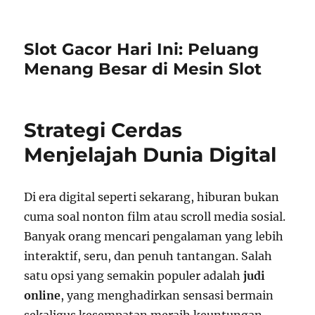
Slot Gacor Hari Ini: Peluang
Menang Besar di Mesin Slot
Strategi Cerdas
Menjelajah Dunia Digital
Di era digital seperti sekarang, hiburan bukan
cuma soal nonton film atau scroll media sosial.
Banyak orang mencari pengalaman yang lebih
interaktif, seru, dan penuh tantangan. Salah
satu opsi yang semakin populer adalah
judi
online
, yang menghadirkan sensasi bermain