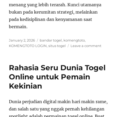
menang yang lebih terarah. Kunci utamanya
bukan pada kerumitan strategi, melainkan
pada kedisiplinan dan kenyamanan saat
bermain.
Posted
Tags
January 2, 2026
bandar togel
,
komengtoto
,
on
on
KOMENGTOTO LOGIN
,
situs togel
Leave a comment
Strategi
Toto
Simpel
Rahasia Seru Dunia Togel
yang
Cocok
Online untuk Pemain
Buat
Kekinian
Pemain
Santai
tapi
Tetap
Dunia perjudian digital makin hari makin rame,
Niat
dan salah satu yang nggak pernah kehilangan
Menang
spotlight adalah permainan togel online. Buat