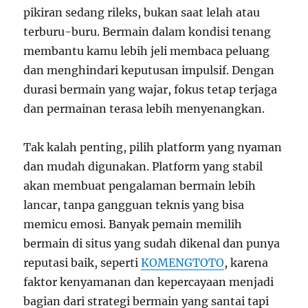
pikiran sedang rileks, bukan saat lelah atau
terburu-buru. Bermain dalam kondisi tenang
membantu kamu lebih jeli membaca peluang
dan menghindari keputusan impulsif. Dengan
durasi bermain yang wajar, fokus tetap terjaga
dan permainan terasa lebih menyenangkan.
Tak kalah penting, pilih platform yang nyaman
dan mudah digunakan. Platform yang stabil
akan membuat pengalaman bermain lebih
lancar, tanpa gangguan teknis yang bisa
memicu emosi. Banyak pemain memilih
bermain di situs yang sudah dikenal dan punya
reputasi baik, seperti
KOMENGTOTO
, karena
faktor kenyamanan dan kepercayaan menjadi
bagian dari strategi bermain yang santai tapi