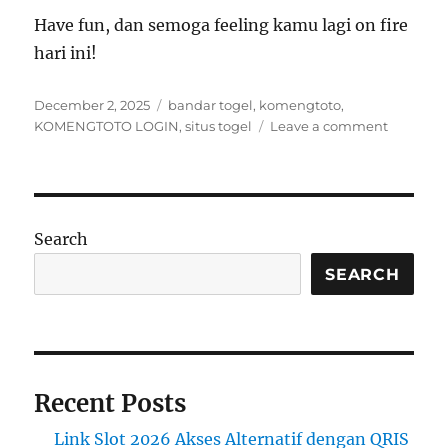
Have fun, dan semoga feeling kamu lagi on fire
hari ini!
Posted
Tags
December 2, 2025
bandar togel
,
komengtoto
,
on
on
KOMENGTOTO LOGIN
,
situs togel
Leave a comment
Rahasia
Seru
Dunia
Togel
Online
Search
untuk
Pemain
SEARCH
Kekinian
Recent Posts
Link Slot 2026 Akses Alternatif dengan QRIS