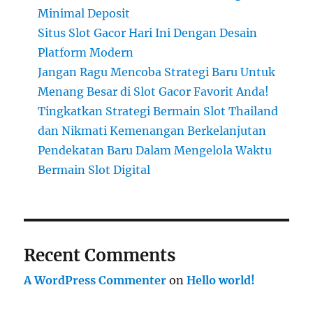
Minimal Deposit
Situs Slot Gacor Hari Ini Dengan Desain
Platform Modern
Jangan Ragu Mencoba Strategi Baru Untuk
Menang Besar di Slot Gacor Favorit Anda!
Tingkatkan Strategi Bermain Slot Thailand
dan Nikmati Kemenangan Berkelanjutan
Pendekatan Baru Dalam Mengelola Waktu
Bermain Slot Digital
Recent Comments
A WordPress Commenter
on
Hello world!