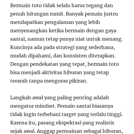
Bermain toto tidak selalu harus tegang dan
penuh hitungan rumit. Banyak pemain justru
mendapatkan pengalaman yang lebih
menyenangkan ketika bermain dengan gaya
santai, namun tetap punya niat untuk menang.
Kuncinya ada pada strategi yang sederhana,
mudah dipahami, dan konsisten diterapkan.
Dengan pendekatan yang tepat, bermain toto
bisa menjadi aktivitas hiburan yang tetap
terarah tanpa menguras pikiran.
Langkah awal yang paling penting adalah
mengatur mindset. Pemain santai biasanya
tidak ingin terbebani target yang terlalu tinggi.
Karena itu, pasang ekspektasi yang realistis
sejak awal. Anggap permainan sebagai hiburan,