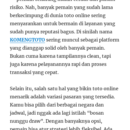
risiko. Nah, banyak pemain yang sudah lama
berkecimpung di dunia toto online sering
menyarankan untuk bermain di layanan yang
sudah punya reputasi bagus. Di sinilah nama
KOMENGTOTO
sering muncul sebagai platform
yang dianggap solid oleh banyak pemain.
Bukan cuma karena tampilannya clean, tapi
juga karena pelayanannya rapi dan proses
transaksi yang cepat.
Selain itu, salah satu hal yang bikin toto online
menarik adalah variasi pasaran yang tersedia.
Kamu bisa pilih dari berbagai negara dan
jadwal, jadi nggak ada lagi istilah “bosan
nunggu draw”. Dengan banyaknya opsi,
pemain bisa atur strategi lebih fleksibel. Ada