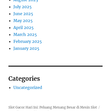
July 2025
June 2025
May 2025
April 2025
March 2025
February 2025
January 2025
Categories
Uncategorized
Slot Gacor Hari Ini: Peluang Menang Besar di Mesin Slot