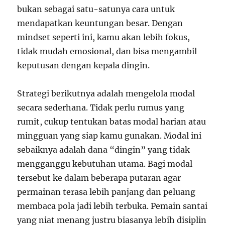
bukan sebagai satu-satunya cara untuk
mendapatkan keuntungan besar. Dengan
mindset seperti ini, kamu akan lebih fokus,
tidak mudah emosional, dan bisa mengambil
keputusan dengan kepala dingin.
Strategi berikutnya adalah mengelola modal
secara sederhana. Tidak perlu rumus yang
rumit, cukup tentukan batas modal harian atau
mingguan yang siap kamu gunakan. Modal ini
sebaiknya adalah dana “dingin” yang tidak
mengganggu kebutuhan utama. Bagi modal
tersebut ke dalam beberapa putaran agar
permainan terasa lebih panjang dan peluang
membaca pola jadi lebih terbuka. Pemain santai
yang niat menang justru biasanya lebih disiplin