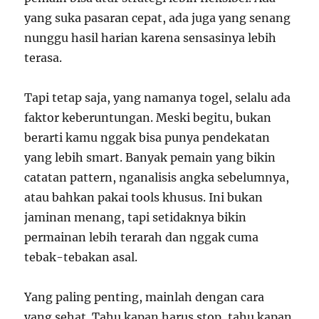
yang suka pasaran cepat, ada juga yang senang
nunggu hasil harian karena sensasinya lebih
terasa.
Tapi tetap saja, yang namanya togel, selalu ada
faktor keberuntungan. Meski begitu, bukan
berarti kamu nggak bisa punya pendekatan
yang lebih smart. Banyak pemain yang bikin
catatan pattern, nganalisis angka sebelumnya,
atau bahkan pakai tools khusus. Ini bukan
jaminan menang, tapi setidaknya bikin
permainan lebih terarah dan nggak cuma
tebak-tebakan asal.
Yang paling penting, mainlah dengan cara
yang sehat. Tahu kapan harus stop, tahu kapan