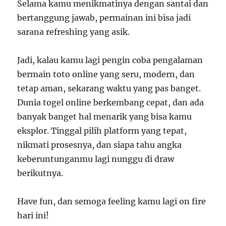
Selama kamu menikmatinya dengan santai dan
bertanggung jawab, permainan ini bisa jadi
sarana refreshing yang asik.
Jadi, kalau kamu lagi pengin coba pengalaman
bermain toto online yang seru, modern, dan
tetap aman, sekarang waktu yang pas banget.
Dunia togel online berkembang cepat, dan ada
banyak banget hal menarik yang bisa kamu
eksplor. Tinggal pilih platform yang tepat,
nikmati prosesnya, dan siapa tahu angka
keberuntunganmu lagi nunggu di draw
berikutnya.
Have fun, dan semoga feeling kamu lagi on fire
hari ini!