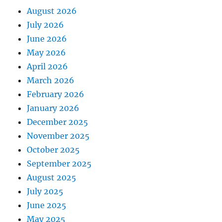
August 2026
July 2026
June 2026
May 2026
April 2026
March 2026
February 2026
January 2026
December 2025
November 2025
October 2025
September 2025
August 2025
July 2025
June 2025
May 2025