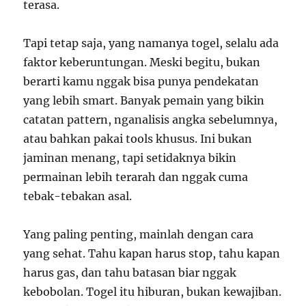
terasa.
Tapi tetap saja, yang namanya togel, selalu ada
faktor keberuntungan. Meski begitu, bukan
berarti kamu nggak bisa punya pendekatan
yang lebih smart. Banyak pemain yang bikin
catatan pattern, nganalisis angka sebelumnya,
atau bahkan pakai tools khusus. Ini bukan
jaminan menang, tapi setidaknya bikin
permainan lebih terarah dan nggak cuma
tebak-tebakan asal.
Yang paling penting, mainlah dengan cara
yang sehat. Tahu kapan harus stop, tahu kapan
harus gas, dan tahu batasan biar nggak
kebobolan. Togel itu hiburan, bukan kewajiban.