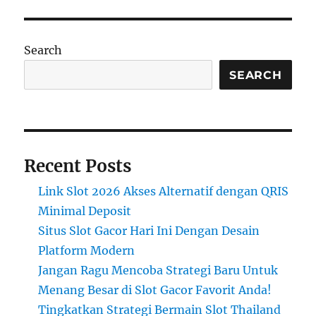
untuk
Pengalaman
Judi
Search
Online
Aman
SEARCH
dan
Menguntungkan
Recent Posts
Link Slot 2026 Akses Alternatif dengan QRIS
Minimal Deposit
Situs Slot Gacor Hari Ini Dengan Desain
Platform Modern
Jangan Ragu Mencoba Strategi Baru Untuk
Menang Besar di Slot Gacor Favorit Anda!
Tingkatkan Strategi Bermain Slot Thailand