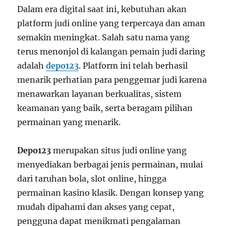
Dalam era digital saat ini, kebutuhan akan
platform judi online yang terpercaya dan aman
semakin meningkat. Salah satu nama yang
terus menonjol di kalangan pemain judi daring
adalah
depo123
. Platform ini telah berhasil
menarik perhatian para penggemar judi karena
menawarkan layanan berkualitas, sistem
keamanan yang baik, serta beragam pilihan
permainan yang menarik.
Depo123
merupakan situs judi online yang
menyediakan berbagai jenis permainan, mulai
dari taruhan bola, slot online, hingga
permainan kasino klasik. Dengan konsep yang
mudah dipahami dan akses yang cepat,
pengguna dapat menikmati pengalaman