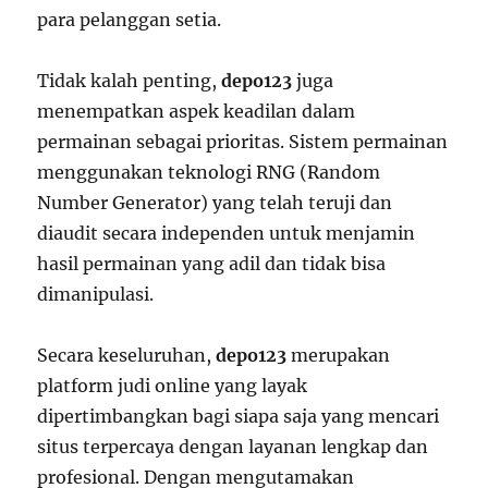
para pelanggan setia.
Tidak kalah penting,
depo123
juga
menempatkan aspek keadilan dalam
permainan sebagai prioritas. Sistem permainan
menggunakan teknologi RNG (Random
Number Generator) yang telah teruji dan
diaudit secara independen untuk menjamin
hasil permainan yang adil dan tidak bisa
dimanipulasi.
Secara keseluruhan,
depo123
merupakan
platform judi online yang layak
dipertimbangkan bagi siapa saja yang mencari
situs terpercaya dengan layanan lengkap dan
profesional. Dengan mengutamakan