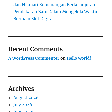
dan Nikmati Kemenangan Berkelanjutan
Pendekatan Baru Dalam Mengelola Waktu
Bermain Slot Digital
Recent Comments
A WordPress Commenter
on
Hello world!
Archives
August 2026
July 2026
June 2026