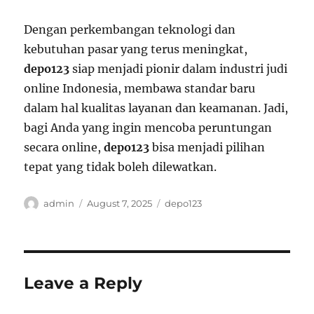
Dengan perkembangan teknologi dan
kebutuhan pasar yang terus meningkat,
depo123
siap menjadi pionir dalam industri judi
online Indonesia, membawa standar baru
dalam hal kualitas layanan dan keamanan. Jadi,
bagi Anda yang ingin mencoba peruntungan
secara online,
depo123
bisa menjadi pilihan
tepat yang tidak boleh dilewatkan.
Author
Posted
Tags
admin
August 7, 2025
depo123
on
Leave a Reply