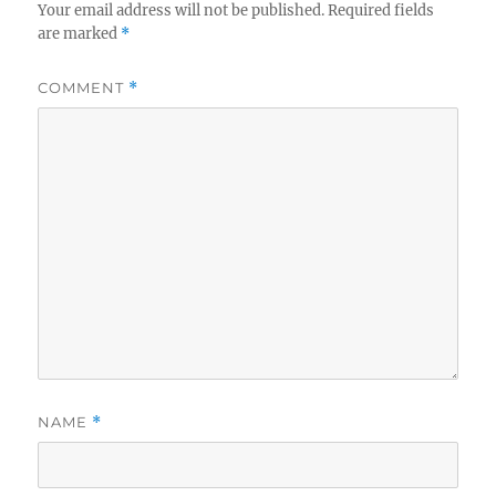
Your email address will not be published.
Required fields
are marked
*
COMMENT
*
NAME
*