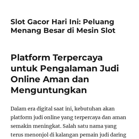
Slot Gacor Hari Ini: Peluang
Menang Besar di Mesin Slot
Platform Terpercaya
untuk Pengalaman Judi
Online Aman dan
Menguntungkan
Dalam era digital saat ini, kebutuhan akan
platform judi online yang terpercaya dan aman
semakin meningkat. Salah satu nama yang
terus menonjol di kalangan pemain judi daring