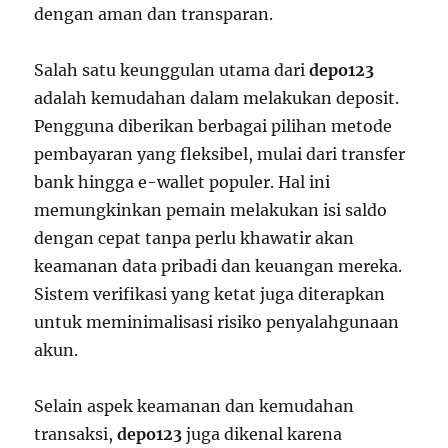
dengan aman dan transparan.
Salah satu keunggulan utama dari
depo123
adalah kemudahan dalam melakukan deposit.
Pengguna diberikan berbagai pilihan metode
pembayaran yang fleksibel, mulai dari transfer
bank hingga e-wallet populer. Hal ini
memungkinkan pemain melakukan isi saldo
dengan cepat tanpa perlu khawatir akan
keamanan data pribadi dan keuangan mereka.
Sistem verifikasi yang ketat juga diterapkan
untuk meminimalisasi risiko penyalahgunaan
akun.
Selain aspek keamanan dan kemudahan
transaksi,
depo123
juga dikenal karena