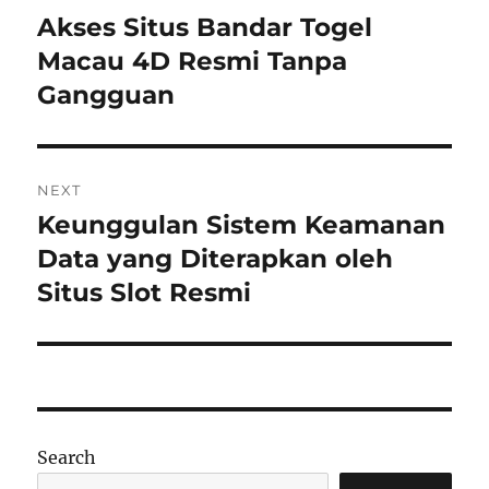
navigation
Akses Situs Bandar Togel
Previous
post:
Macau 4D Resmi Tanpa
Gangguan
NEXT
Keunggulan Sistem Keamanan
Next
post:
Data yang Diterapkan oleh
Situs Slot Resmi
Search