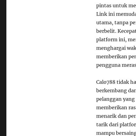
pintas untuk me
Link ini memud
utama, tanpa pe
berbelit. Kecep
platform ini, m
menghargai waktu
memberikan peng
pengguna merasa
Calo788 tidak h
berkembang da
pelanggan yang 
memberikan rasa
menarik dan pen
tarik dari platf
mampu bersaing