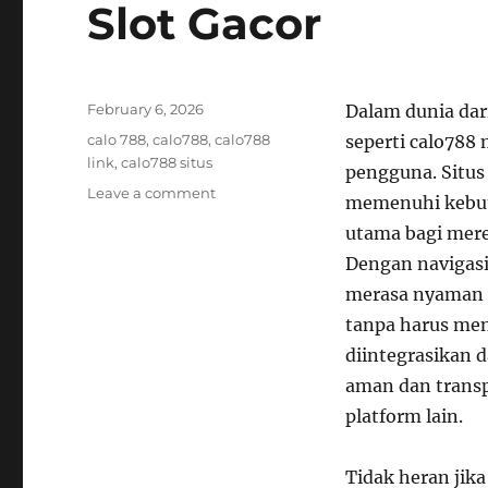
Slot Gacor
Posted
February 6, 2026
Dalam dunia da
on
Tags
calo 788
,
calo788
,
calo788
seperti calo78
link
,
calo788 situs
pengguna. Situ
on
Leave a comment
memenuhi kebutu
Hindari
utama bagi mer
Rugi!
Terapkan
Dengan navigasi
Pola
merasa nyaman 
Efektif
tanpa harus men
di
Slot
diintegrasikan d
Gacor
aman dan transp
platform lain.
Tidak heran jik