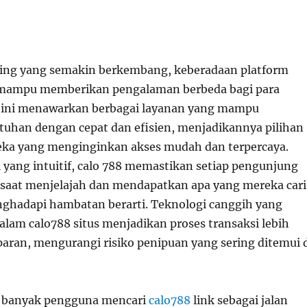
ring yang semakin berkembang, keberadaan platform
8 mampu memberikan pengalaman berbeda bagi para
s ini menawarkan berbagai layanan yang mampu
han dengan cepat dan efisien, menjadikannya pilihan
eka yang menginginkan akses mudah dan terpercaya.
 yang intuitif, calo 788 memastikan setiap pengunjung
saat menjelajah dan mendapatkan apa yang mereka cari
ghadapi hambatan berarti. Teknologi canggih yang
alam calo788 situs menjadikan proses transaksi lebih
aran, mengurangi risiko penipuan yang sering ditemui 
a banyak pengguna mencari
calo788
link sebagai jalan