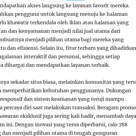
ndapatkan akses langsung ke layanan favorit mereka.
ahkan pengguna untuk langsung menuju ke halaman
rlu khawatir terkendala oleh iklan atau halaman yang
atan dan kenyamanan menjadi nilai jual utama dari
embuatnya menjadi pilihan utama bagi mereka yang
 dan efisiensi. Selain itu, fitur terbaru yang dihadirka
alaman interaktif dan personal, sehingga setiap
 dihargai dan mendapatkan layanan terbaik.
anya sekadar situs biasa, melainkan komunitas yang teru
n memperhatikan kebutuhan penggunanya. Dukungan
responsif dan sistem keamanan yang teruji mampu
 percaya diri saat melakukan transaksi. Beragam promo
awaran eksklusif juga sering kali hadir, menambah day
orm ini. Dengan inovasi yang terus diperbarui, calo 788
 dan menjadi pilihan utama di tengah gempuran