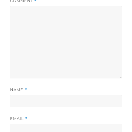
COMMENT
*
NAME
*
EMAIL
*