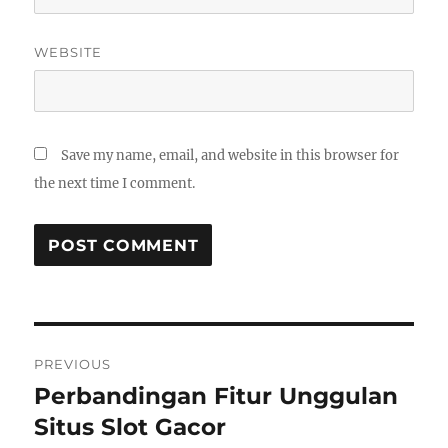
WEBSITE
Save my name, email, and website in this browser for
the next time I comment.
Post
PREVIOUS
navigation
Perbandingan Fitur Unggulan
Previous
post:
Situs Slot Gacor