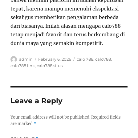
bahwa memilih platform ini adalah keputusan
tepat, karena mampu memenuhi ekspektasi
sekaligus memberikan pengalaman berbeda
dari biasanya. Inilah alasan mengapa calo788
tetap menjadi favorit dan terus berkembang di
dunia maya yang semakin kompetitif.
Author
Posted
Tags
admin
February 6, 2026
calo 788
,
calo788
,
on
calo788 link
,
calo788 situs
Leave a Reply
Your email address will not be published.
Required fields
are marked
*