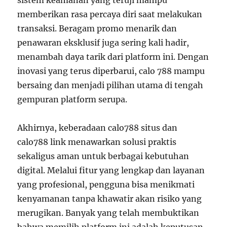
sistem keamanan yang teruji mampu
memberikan rasa percaya diri saat melakukan
transaksi. Beragam promo menarik dan
penawaran eksklusif juga sering kali hadir,
menambah daya tarik dari platform ini. Dengan
inovasi yang terus diperbarui, calo 788 mampu
bersaing dan menjadi pilihan utama di tengah
gempuran platform serupa.
Akhirnya, keberadaan calo788 situs dan
calo788 link menawarkan solusi praktis
sekaligus aman untuk berbagai kebutuhan
digital. Melalui fitur yang lengkap dan layanan
yang profesional, pengguna bisa menikmati
kenyamanan tanpa khawatir akan risiko yang
merugikan. Banyak yang telah membuktikan