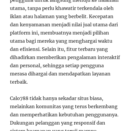
pengguna untuk langsung menuju ke halaman
utama, tanpa perlu khawatir terkendala oleh
iklan atau halaman yang berbelit. Kecepatan
dan kenyamanan menjadi nilai jual utama dari
platform ini, membuatnya menjadi pilihan
utama bagi mereka yang menghargai waktu
dan efisiensi. Selain itu, fitur terbaru yang
dihadirkan memberikan pengalaman interaktif
dan personal, sehingga setiap pengguna
merasa dihargai dan mendapatkan layanan
terbaik.
Calo788 tidak hanya sekadar situs biasa,
melainkan komunitas yang terus berkembang
dan memperhatikan kebutuhan penggunanya.
Dukungan pelanggan yang responsif dan