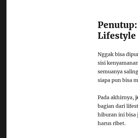
Penutup:
Lifestyle
Nggak bisa dipu
sisi kenyamanan
semuanya saling
siapa pun bisa m
Pada akhirnya,
j
bagian dari lif
hiburan ini bisa
harus ribet.