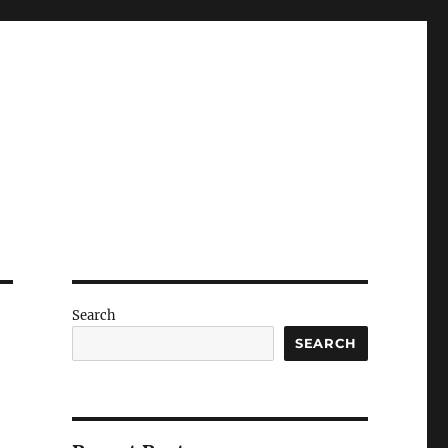
Search
SEARCH