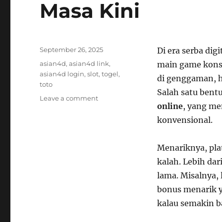
Masa Kini
Posted
September 26, 2025
Di era serba dig
on
Tags
asian4d
,
asian4d link
,
main game konso
asian4d login
,
slot
,
togel
,
di genggaman, h
toto
Salah satu bent
on
Leave a comment
online
, yang m
Sentuhan
Digital
konvensional.
dalam
Dunia
Menariknya, pla
Hiburan
Masa
kalah. Lebih dar
Kini
lama. Misalnya, 
bonus menarik ya
kalau semakin b