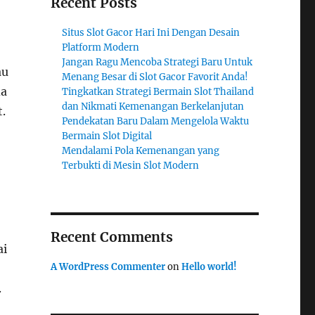
Recent Posts
Situs Slot Gacor Hari Ini Dengan Desain
Platform Modern
Jangan Ragu Mencoba Strategi Baru Untuk
au
Menang Besar di Slot Gacor Favorit Anda!
da
Tingkatkan Strategi Bermain Slot Thailand
dan Nikmati Kemenangan Berkelanjutan
.
Pendekatan Baru Dalam Mengelola Waktu
Bermain Slot Digital
Mendalami Pola Kemenangan yang
Terbukti di Mesin Slot Modern
Recent Comments
ai
A WordPress Commenter
on
Hello world!
.