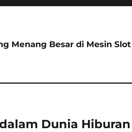
uang Menang Besar di Mesin Slot
 dalam Dunia Hiburan