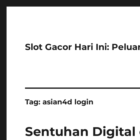
Slot Gacor Hari Ini: Pel
Tag:
asian4d login
Sentuhan Digital