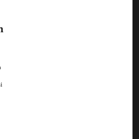
h
a
i