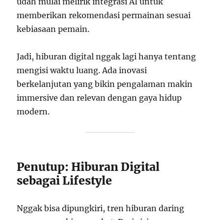
udah mulai melirik integrasi AI untuk
memberikan rekomendasi permainan sesuai
kebiasaan pemain.
Jadi, hiburan digital nggak lagi hanya tentang
mengisi waktu luang. Ada inovasi
berkelanjutan yang bikin pengalaman makin
immersive dan relevan dengan gaya hidup
modern.
Penutup: Hiburan Digital
sebagai Lifestyle
Nggak bisa dipungkiri, tren hiburan daring