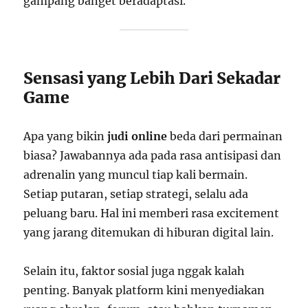
gampang banget beradaptasi.
Sensasi yang Lebih Dari Sekadar
Game
Apa yang bikin
judi online
beda dari permainan
biasa? Jawabannya ada pada rasa antisipasi dan
adrenalin yang muncul tiap kali bermain.
Setiap putaran, setiap strategi, selalu ada
peluang baru. Hal ini memberi rasa excitement
yang jarang ditemukan di hiburan digital lain.
Selain itu, faktor sosial juga nggak kalah
penting. Banyak platform kini menyediakan