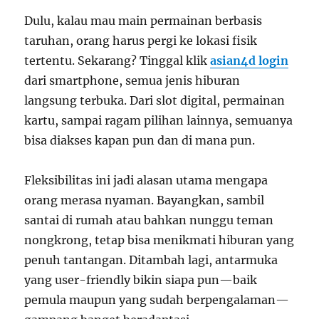
Dulu, kalau mau main permainan berbasis
taruhan, orang harus pergi ke lokasi fisik
tertentu. Sekarang? Tinggal klik
asian4d login
dari smartphone, semua jenis hiburan
langsung terbuka. Dari slot digital, permainan
kartu, sampai ragam pilihan lainnya, semuanya
bisa diakses kapan pun dan di mana pun.
Fleksibilitas ini jadi alasan utama mengapa
orang merasa nyaman. Bayangkan, sambil
santai di rumah atau bahkan nunggu teman
nongkrong, tetap bisa menikmati hiburan yang
penuh tantangan. Ditambah lagi, antarmuka
yang user-friendly bikin siapa pun—baik
pemula maupun yang sudah berpengalaman—