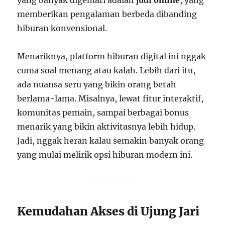
yang banyak digemari adalah
judi online
, yang
memberikan pengalaman berbeda dibanding
hiburan konvensional.
Menariknya, platform hiburan digital ini nggak
cuma soal menang atau kalah. Lebih dari itu,
ada nuansa seru yang bikin orang betah
berlama-lama. Misalnya, lewat fitur interaktif,
komunitas pemain, sampai berbagai bonus
menarik yang bikin aktivitasnya lebih hidup.
Jadi, nggak heran kalau semakin banyak orang
yang mulai melirik opsi hiburan modern ini.
Kemudahan Akses di Ujung Jari