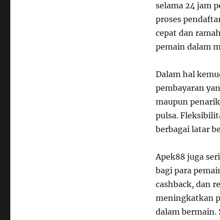
selama 24 jam p
proses pendafta
cepat dan rama
pemain dalam m
Dalam hal kemu
pembayaran yang
maupun penarika
pulsa. Fleksibi
berbagai latar 
Apek88 juga se
bagi para pemai
cashback, dan r
meningkatkan p
dalam bermain.