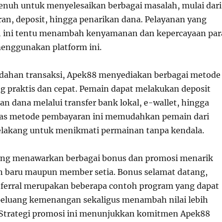
enuh untuk menyelesaikan berbagai masalah, mulai dari
ran, deposit, hingga penarikan dana. Pelayanan yang
h ini tentu menambah kenyamanan dan kepercayaan par
enggunakan platform ini.
dahan transaksi, Apek88 menyediakan berbagai metode
 praktis dan cepat. Pemain dapat melakukan deposit
n dana melalui transfer bank lokal, e-wallet, hingga
litas metode pembayaran ini memudahkan pemain dari
belakang untuk menikmati permainan tanpa kendala.
ring menawarkan berbagai bonus dan promosi menarik
n baru maupun member setia. Bonus selamat datang,
eferral merupakan beberapa contoh program yang dapat
eluang kemenangan sekaligus menambah nilai lebih
 Strategi promosi ini menunjukkan komitmen Apek88