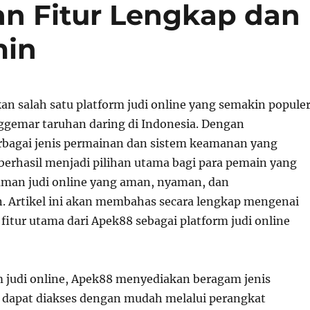
n Fitur Lengkap dan
min
n salah satu platform judi online yang semakin popule
ggemar taruhan daring di Indonesia. Dengan
bagai jenis permainan dan sistem keamanan yang
berhasil menjadi pilihan utama bagi para pemain yang
man judi online yang aman, nyaman, dan
 Artikel ini akan membahas secara lengkap mengenai
fitur utama dari Apek88 sebagai platform judi online
m judi online, Apek88 menyediakan beragam jenis
dapat diakses dengan mudah melalui perangkat