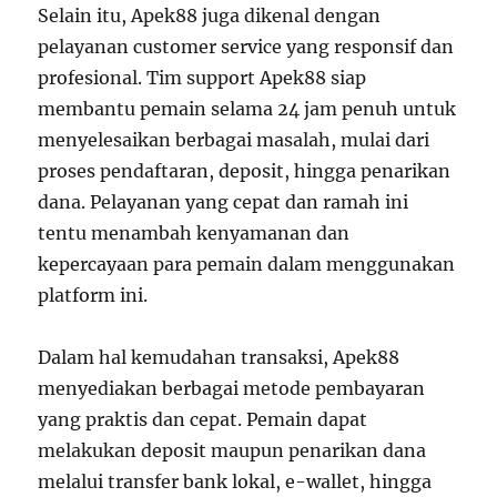
Selain itu, Apek88 juga dikenal dengan
pelayanan customer service yang responsif dan
profesional. Tim support Apek88 siap
membantu pemain selama 24 jam penuh untuk
menyelesaikan berbagai masalah, mulai dari
proses pendaftaran, deposit, hingga penarikan
dana. Pelayanan yang cepat dan ramah ini
tentu menambah kenyamanan dan
kepercayaan para pemain dalam menggunakan
platform ini.
Dalam hal kemudahan transaksi, Apek88
menyediakan berbagai metode pembayaran
yang praktis dan cepat. Pemain dapat
melakukan deposit maupun penarikan dana
melalui transfer bank lokal, e-wallet, hingga