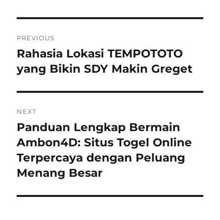
Post
PREVIOUS
navigation
Rahasia Lokasi TEMPOTOTO
Previous
post:
yang Bikin SDY Makin Greget
NEXT
Panduan Lengkap Bermain
Next
post:
Ambon4D: Situs Togel Online
Terpercaya dengan Peluang
Menang Besar