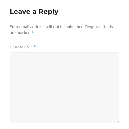
Leave a Reply
Your email address will not be published.
Required fields
are marked
*
COMMENT
*