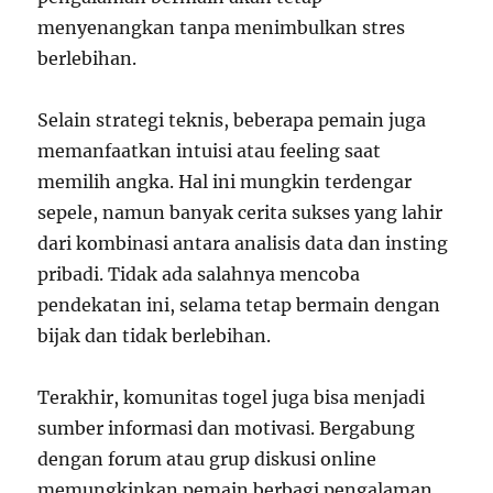
menyenangkan tanpa menimbulkan stres
berlebihan.
Selain strategi teknis, beberapa pemain juga
memanfaatkan intuisi atau feeling saat
memilih angka. Hal ini mungkin terdengar
sepele, namun banyak cerita sukses yang lahir
dari kombinasi antara analisis data dan insting
pribadi. Tidak ada salahnya mencoba
pendekatan ini, selama tetap bermain dengan
bijak dan tidak berlebihan.
Terakhir, komunitas togel juga bisa menjadi
sumber informasi dan motivasi. Bergabung
dengan forum atau grup diskusi online
memungkinkan pemain berbagi pengalaman,