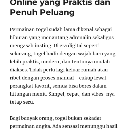
Online yang Praktis dan
yang
Penuh Peluang
Praktis
dan
Penuh
Peluang
Permainan togel sudah lama dikenal sebagai
hiburan yang menantang adrenalin sekaligus
mengasah insting. Di era digital seperti
sekarang, togel hadir dengan wajah baru yang
lebih praktis, modern, dan tentunya mudah
diakses. Tidak perlu lagi keluar rumah atau
ribet dengan proses manual—cukup lewat
perangkat favorit, semua bisa beres dalam
hitungan menit. Simpel, cepat, dan vibes-nya
tetap seru.
Bagi banyak orang, togel bukan sekadar
permainan angka. Ada sensasi menunggu hasil,