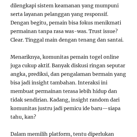
dilengkapi sistem keamanan yang mumpuni
serta layanan pelanggan yang responsif.
Dengan begitu, pemain bisa fokus menikmati
permainan tanpa rasa was-was. Trust issue?
Clear. Tinggal main dengan tenang dan santai.
Menariknya, komunitas pemain togel online
juga cukup aktif. Banyak diskusi ringan seputar
angka, prediksi, dan pengalaman bermain yang
bisa jadi insight tambahan. Interaksi ini
membuat permainan terasa lebih hidup dan
tidak sendirian. Kadang, insight random dari
komunitas justru jadi pemicu ide baru—siapa
tahu, kan?
Dalam memilih platform, tentu diperlukan