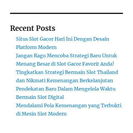
Togel
Recent Posts
Situs Slot Gacor Hari Ini Dengan Desain
Platform Modern
Jangan Ragu Mencoba Strategi Baru Untuk
Menang Besar di Slot Gacor Favorit Anda!
Tingkatkan Strategi Bermain Slot Thailand
dan Nikmati Kemenangan Berkelanjutan
Pendekatan Baru Dalam Mengelola Waktu
Bermain Slot Digital
Mendalami Pola Kemenangan yang Terbukti
di Mesin Slot Modern