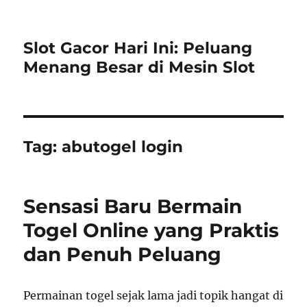
Slot Gacor Hari Ini: Peluang
Menang Besar di Mesin Slot
Tag:
abutogel login
Sensasi Baru Bermain
Togel Online yang Praktis
dan Penuh Peluang
Permainan togel sejak lama jadi topik hangat di