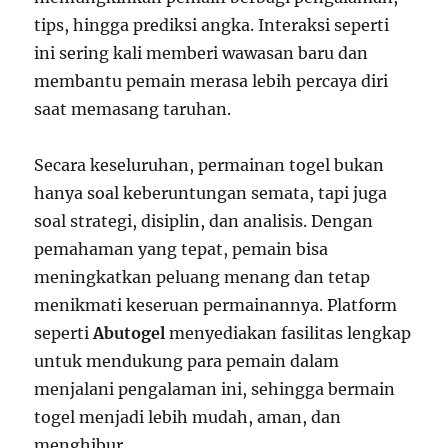
tips, hingga prediksi angka. Interaksi seperti
ini sering kali memberi wawasan baru dan
membantu pemain merasa lebih percaya diri
saat memasang taruhan.
Secara keseluruhan, permainan togel bukan
hanya soal keberuntungan semata, tapi juga
soal strategi, disiplin, dan analisis. Dengan
pemahaman yang tepat, pemain bisa
meningkatkan peluang menang dan tetap
menikmati keseruan permainannya. Platform
seperti
Abutogel
menyediakan fasilitas lengkap
untuk mendukung para pemain dalam
menjalani pengalaman ini, sehingga bermain
togel menjadi lebih mudah, aman, dan
menghibur.