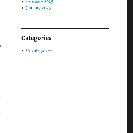
February 2025
January 2025
h
Categories
u
Uncategorized
n
n