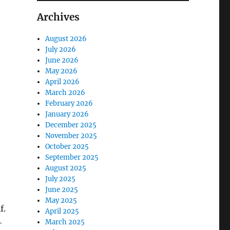
Archives
August 2026
July 2026
June 2026
May 2026
April 2026
March 2026
February 2026
January 2026
December 2025
November 2025
October 2025
September 2025
August 2025
July 2025
June 2025
May 2025
f.
April 2025
-
March 2025