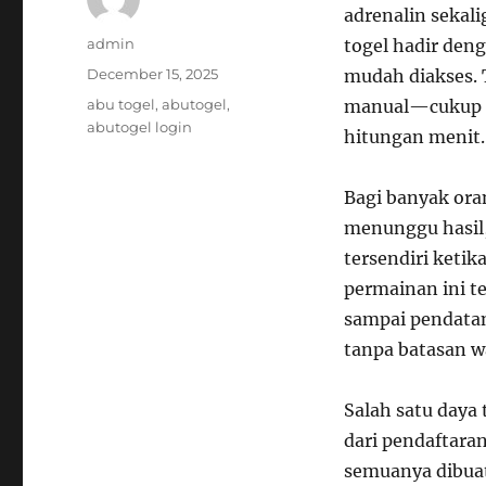
adrenalin sekali
Author
admin
togel hadir den
Posted
December 15, 2025
mudah diakses. T
on
Tags
abu togel
,
abutogel
,
manual—cukup le
abutogel login
hitungan menit. 
Bagi banyak ora
menunggu hasil,
tersendiri keti
permainan ini te
sampai pendata
tanpa batasan w
Salah satu daya
dari pendaftara
semuanya dibuat