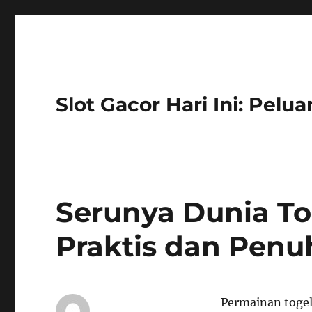
Slot Gacor Hari Ini: Pel
Serunya Dunia To
Praktis dan Penu
Permainan togel