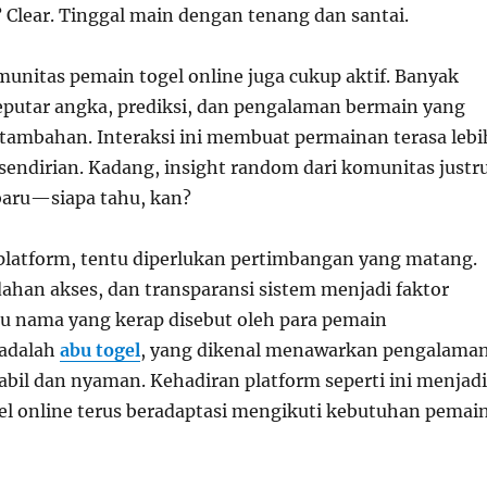
? Clear. Tinggal main dengan tenang dan santai.
unitas pemain togel online juga cukup aktif. Banyak
seputar angka, prediksi, dan pengalaman bermain yang
t tambahan. Interaksi ini membuat permainan terasa lebi
 sendirian. Kadang, insight random dari komunitas justr
 baru—siapa tahu, kan?
latform, tentu diperlukan pertimbangan yang matang.
ahan akses, dan transparansi sistem menjadi faktor
tu nama yang kerap disebut oleh para pemain
adalah
abu togel
, yang dikenal menawarkan pengalama
abil dan nyaman. Kehadiran platform seperti ini menjadi
el online terus beradaptasi mengikuti kebutuhan pemai