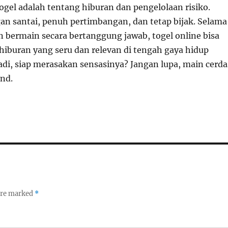
ogel adalah tentang hiburan dan pengelolaan risiko.
n santai, penuh pertimbangan, dan tetap bijak. Selama
n bermain secara bertanggung jawab, togel online bisa
 hiburan yang seru dan relevan di tengah gaya hidup
. Jadi, siap merasakan sensasinya? Jangan lupa, main cerda
end.
 are marked
*