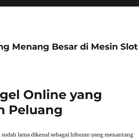
uang Menang Besar di Mesin Slot
gel Online yang
h Peluang
 sudah lama dikenal sebagai hiburan yang menantang