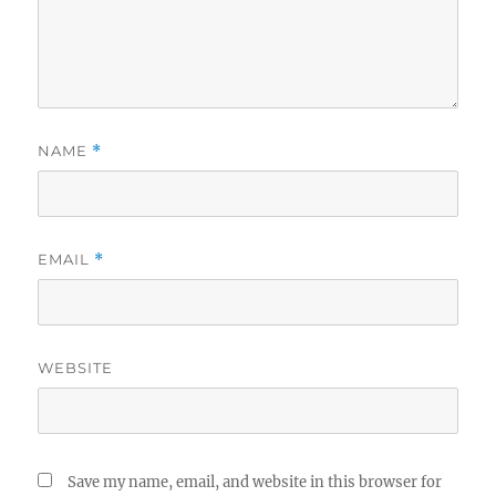
NAME
*
EMAIL
*
WEBSITE
Save my name, email, and website in this browser for