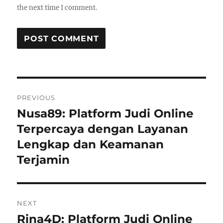
the next time I comment.
Post
PREVIOUS
navigation
Nusa89: Platform Judi Online
Previous
post:
Terpercaya dengan Layanan
Lengkap dan Keamanan
Terjamin
NEXT
Rina4D: Platform Judi Online
Next